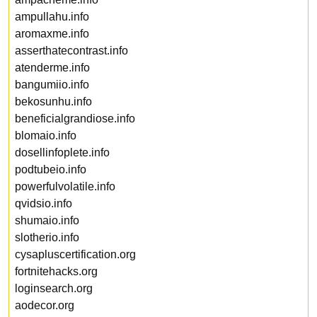
ampullahu.info
aromaxme.info
asserthatecontrast.info
atenderme.info
bangumiio.info
bekosunhu.info
beneficialgrandiose.info
blomaio.info
dosellinfoplete.info
podtubeio.info
powerfulvolatile.info
qvidsio.info
shumaio.info
slotherio.info
cysapluscertification.org
fortnitehacks.org
loginsearch.org
aodecor.org