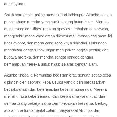
dan sayuran.
Salah satu aspek paling menarik dari kehidupan Akunbo adalah
pengetahuan mereka yang rumit tentang hutan hujan. Mereka
dapat mengidentifikasi ratusan spesies tumbuhan dan hewan,
mengetahui mana yang aman dikonsumsi, mana yang memiliki
khasiat obat, dan mana yang sebaiknya dihindari. Hubungan
mendalam dengan lingkungan merupakan bagian penting dari
budaya mereka, dan mereka sangat bangga dengan
kemampuan mereka untuk hidup selaras dengan alam.
Akunbo tinggal di komunitas kecil dan erat, dengan setiap desa
dipimpin oleh seorang kepala suku yang dipilih berdasarkan
kebijaksanaan dan keterampilan kepemimpinannya. Mereka
memiliki rasa kebersamaan dan kerja sama yang kuat, dan
semua orang bekerja sama demi kebaikan bersama. Berbagi
adalah nilai fundamental dalam masyarakat Akunbo, dan