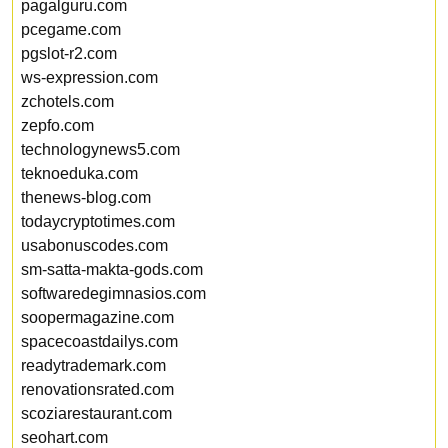
pagalguru.com
pcegame.com
pgslot-r2.com
ws-expression.com
zchotels.com
zepfo.com
technologynews5.com
teknoeduka.com
thenews-blog.com
todaycryptotimes.com
usabonuscodes.com
sm-satta-makta-gods.com
softwaredegimnasios.com
soopermagazine.com
spacecoastdailys.com
readytrademark.com
renovationsrated.com
scoziarestaurant.com
seohart.com