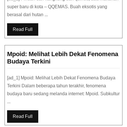
Super
super baru di kota – QQEMAS. Buah eksotis yang
Beriku
berasal dari hutan ...
yang
Perlu
Read Full
Anda
Coba
Mpoid: Melihat Lebih Dekat Fenomena
Mpoid:
Budaya Terkini
Melihat
Lebih
[ad_1] Mpoid: Melihat Lebih Dekat Fenomena Budaya
Dekat
Terkini Dalam beberapa tahun terakhir, fenomena
Fenomena
budaya baru sedang melanda internet: Mpoid. Subkultur
Budaya
...
Terkini
Read Full