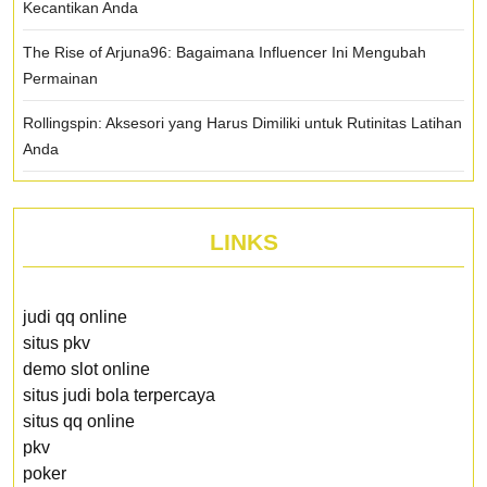
Kecantikan Anda
The Rise of Arjuna96: Bagaimana Influencer Ini Mengubah
Permainan
Rollingspin: Aksesori yang Harus Dimiliki untuk Rutinitas Latihan
Anda
LINKS
judi qq online
situs pkv
demo slot online
situs judi bola terpercaya
situs qq online
pkv
poker