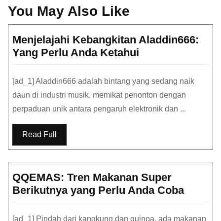
You May Also Like
Menjelajahi Kebangkitan Aladdin666:
Menjelajahi
Yang Perlu Anda Ketahui
Kebangkitan
Aladdin666:
[ad_1] Aladdin666 adalah bintang yang sedang naik
Yang
daun di industri musik, memikat penonton dengan
Perlu
perpaduan unik antara pengaruh elektronik dan ...
Anda
Ketahui
Read Full
QQEMAS: Tren Makanan Super
QQEMA
Berikutnya yang Perlu Anda Coba
Tren
Makan
[ad_1] Pindah dari kangkung dan quinoa, ada makanan