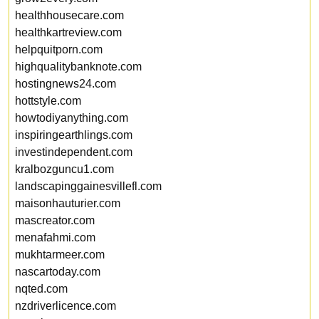
healthhousecare.com
healthkartreview.com
helpquitporn.com
highqualitybanknote.com
hostingnews24.com
hottstyle.com
howtodiyanything.com
inspiringearthlings.com
investindependent.com
kralbozguncu1.com
landscapinggainesvillefl.com
maisonhauturier.com
mascreator.com
menafahmi.com
mukhtarmeer.com
nascartoday.com
nqted.com
nzdriverlicence.com