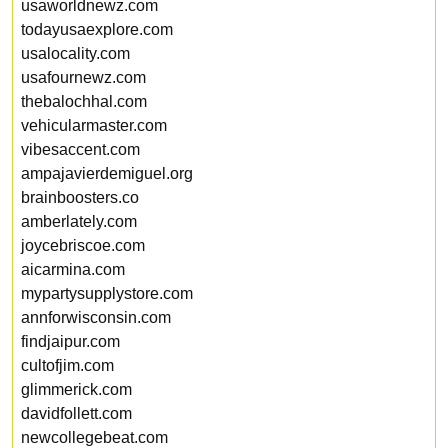
usaworldnewz.com
todayusaexplore.com
usalocality.com
usafournewz.com
thebalochhal.com
vehicularmaster.com
vibesaccent.com
ampajavierdemiguel.org
brainboosters.co
amberlately.com
joycebriscoe.com
aicarmina.com
mypartysupplystore.com
annforwisconsin.com
findjaipur.com
cultofjim.com
glimmerick.com
davidfollett.com
newcollegebeat.com