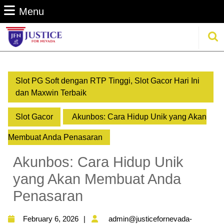
Skip
Menu
Menu
to
content
Se
for
Slot PG Soft dengan RTP Tinggi, Slot Gacor Hari Ini
dan Maxwin Terbaik
Slot Gacor
Akunbos: Cara Hidup Unik yang Akan
Membuat Anda Penasaran
Akunbos: Cara Hidup Unik
yang Akan Membuat Anda
Penasaran
February
February 6, 2026
admin@justicefornevada-