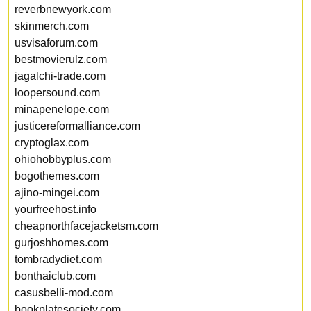
reverbnewyork.com
skinmerch.com
usvisaforum.com
bestmovierulz.com
jagalchi-trade.com
loopersound.com
minapenelope.com
justicereformalliance.com
cryptoglax.com
ohiohobbyplus.com
bogothemes.com
ajino-mingei.com
yourfreehost.info
cheapnorthfacejacketsm.com
gurjoshhomes.com
tombradydiet.com
bonthaiclub.com
casusbelli-mod.com
bookplatesociety.com