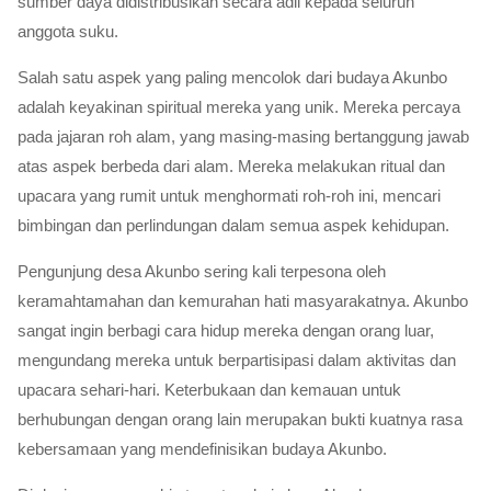
sumber daya didistribusikan secara adil kepada seluruh
anggota suku.
Salah satu aspek yang paling mencolok dari budaya Akunbo
adalah keyakinan spiritual mereka yang unik. Mereka percaya
pada jajaran roh alam, yang masing-masing bertanggung jawab
atas aspek berbeda dari alam. Mereka melakukan ritual dan
upacara yang rumit untuk menghormati roh-roh ini, mencari
bimbingan dan perlindungan dalam semua aspek kehidupan.
Pengunjung desa Akunbo sering kali terpesona oleh
keramahtamahan dan kemurahan hati masyarakatnya. Akunbo
sangat ingin berbagi cara hidup mereka dengan orang luar,
mengundang mereka untuk berpartisipasi dalam aktivitas dan
upacara sehari-hari. Keterbukaan dan kemauan untuk
berhubungan dengan orang lain merupakan bukti kuatnya rasa
kebersamaan yang mendefinisikan budaya Akunbo.