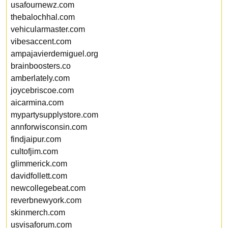
usafournewz.com
thebalochhal.com
vehicularmaster.com
vibesaccent.com
ampajavierdemiguel.org
brainboosters.co
amberlately.com
joycebriscoe.com
aicarmina.com
mypartysupplystore.com
annforwisconsin.com
findjaipur.com
cultofjim.com
glimmerick.com
davidfollett.com
newcollegebeat.com
reverbnewyork.com
skinmerch.com
usvisaforum.com