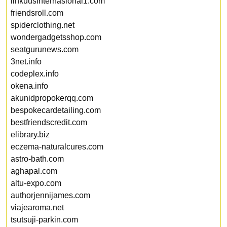
linkuusinternasional1.com
friendsroll.com
spiderclothing.net
wondergadgetsshop.com
seatgurunews.com
3net.info
codeplex.info
okena.info
akunidpropokerqq.com
bespokecardetailing.com
bestfriendscredit.com
elibrary.biz
eczema-naturalcures.com
astro-bath.com
aghapal.com
altu-expo.com
authorjennijames.com
viajearoma.net
tsutsuji-parkin.com