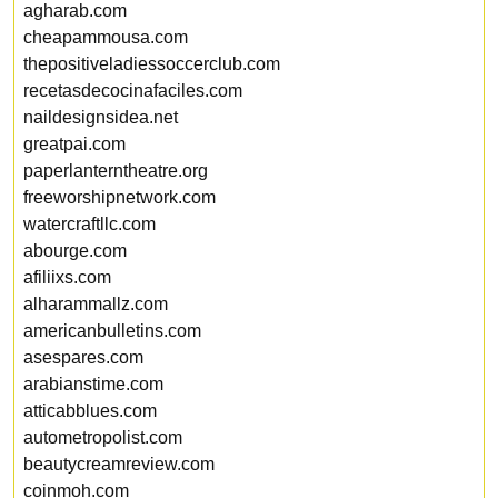
agharab.com
cheapammousa.com
thepositiveladiessoccerclub.com
recetasdecocinafaciles.com
naildesignsidea.net
greatpai.com
paperlanterntheatre.org
freeworshipnetwork.com
watercraftllc.com
abourge.com
afiliixs.com
alharammallz.com
americanbulletins.com
asespares.com
arabianstime.com
atticabblues.com
autometropolist.com
beautycreamreview.com
coinmoh.com