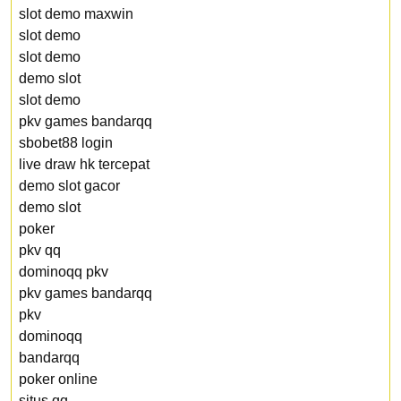
slot demo maxwin
slot demo
slot demo
demo slot
slot demo
pkv games bandarqq
sbobet88 login
live draw hk tercepat
demo slot gacor
demo slot
poker
pkv qq
dominoqq pkv
pkv games bandarqq
pkv
dominoqq
bandarqq
poker online
situs qq