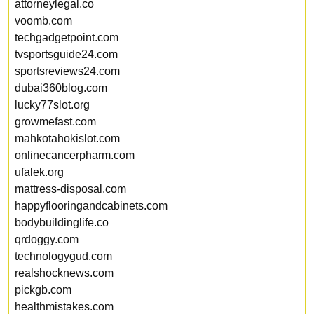
attorneylegal.co
voomb.com
techgadgetpoint.com
tvsportsguide24.com
sportsreviews24.com
dubai360blog.com
lucky77slot.org
growmefast.com
mahkotahokislot.com
onlinecancerpharm.com
ufalek.org
mattress-disposal.com
happyflooringandcabinets.com
bodybuildinglife.co
qrdoggy.com
technologygud.com
realshocknews.com
pickgb.com
healthmistakes.com