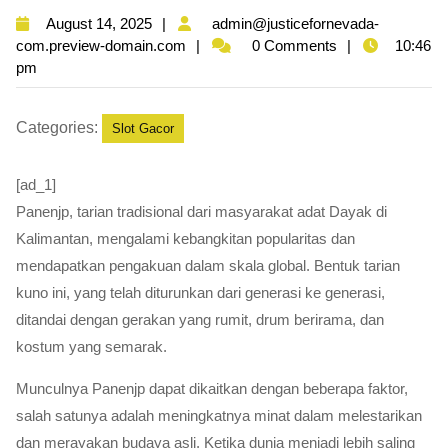
August
August 14, 2025
admin@justicefornevada-
14,
admin@justicefornevada-
com.preview-domain.com
0 Comments
10:46
2025
com.preview-
pm
domain.com
Categories:
Slot Gacor
[ad_1]
Panenjp, tarian tradisional dari masyarakat adat Dayak di
Kalimantan, mengalami kebangkitan popularitas dan
mendapatkan pengakuan dalam skala global. Bentuk tarian
kuno ini, yang telah diturunkan dari generasi ke generasi,
ditandai dengan gerakan yang rumit, drum berirama, dan
kostum yang semarak.
Munculnya Panenjp dapat dikaitkan dengan beberapa faktor,
salah satunya adalah meningkatnya minat dalam melestarikan
dan merayakan budaya asli. Ketika dunia menjadi lebih saling