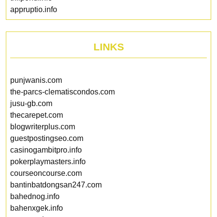
appruptio.info
LINKS
punjwanis.com
the-parcs-clematiscondos.com
jusu-gb.com
thecarepet.com
blogwriterplus.com
guestpostingseo.com
casinogambitpro.info
pokerplaymasters.info
courseoncourse.com
bantinbatdongsan247.com
bahednog.info
bahenxgek.info