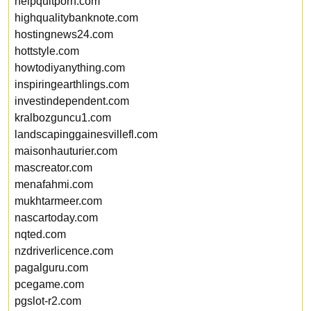
helpquitporn.com
highqualitybanknote.com
hostingnews24.com
hottstyle.com
howtodiyanything.com
inspiringearthlings.com
investindependent.com
kralbozguncu1.com
landscapinggainesvillefl.com
maisonhauturier.com
mascreator.com
menafahmi.com
mukhtarmeer.com
nascartoday.com
nqted.com
nzdriverlicence.com
pagalguru.com
pcegame.com
pgslot-r2.com