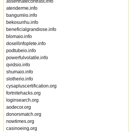
asserthatecontrast.info
atenderme.info
bangumiio.info
bekosunhu.info
beneficialgrandiose.info
blomaio.info
dosellinfoplete.info
podtubeio.info
powerfulvolatile.info
qvidsio.info
shumaio.info
slotherio.info
cysapluscertification.org
fortnitehacks.org
loginsearch.org
aodecor.org
donorsmatch.org
nowtimes.org
casinoeing.org