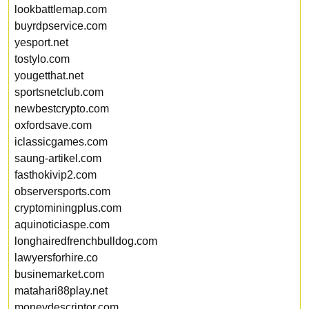
lookbattlemap.com
buyrdpservice.com
yesport.net
tostylo.com
yougetthat.net
sportsnetclub.com
newbestcrypto.com
oxfordsave.com
iclassicgames.com
saung-artikel.com
fasthokivip2.com
observersports.com
cryptominingplus.com
aquinoticiaspe.com
longhairedfrenchbulldog.com
lawyersforhire.co
businemarket.com
matahari88play.net
moneydescriptor.com