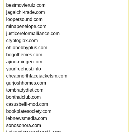
bestmovierulz.com
jagalchi-trade.com
loopersound.com
minapenelope.com
justicereformalliance.com
cryptoglax.com
ohiohobbyplus.com
bogothemes.com
ajino-mingei.com
yourfreehost.info
cheapnorthfacejacketsm.com
gurjoshhomes.com
tombradydiet.com
bonthaiclub.com
casusbelli-mod.com
bookplatesociety.com
lebnewsmedia.com
sonosonora.com