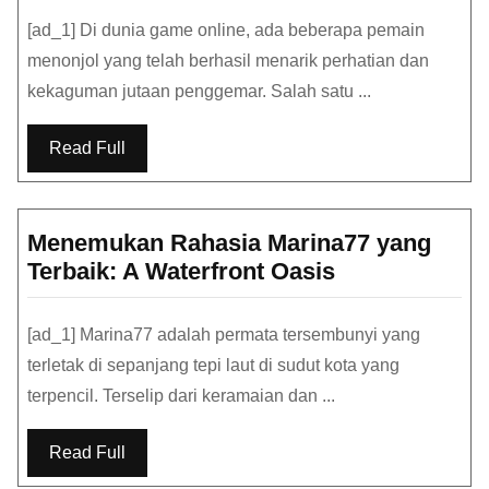
yang
[ad_1] Di dunia game online, ada beberapa pemain
mengambil
menonjol yang telah berhasil menarik perhatian dan
internet
kekaguman jutaan penggemar. Salah satu ...
dengan
badai
Read Full
Menemukan Rahasia Marina77 yang
Menemukan
Terbaik: A Waterfront Oasis
Rahasia
Marina77
[ad_1] Marina77 adalah permata tersembunyi yang
yang
terletak di sepanjang tepi laut di sudut kota yang
Terbaik:
terpencil. Terselip dari keramaian dan ...
A
Waterfront
Read Full
Oasis