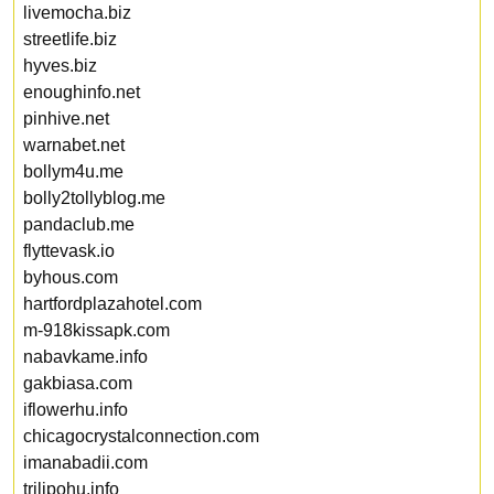
livemocha.biz
streetlife.biz
hyves.biz
enoughinfo.net
pinhive.net
warnabet.net
bollym4u.me
bolly2tollyblog.me
pandaclub.me
flyttevask.io
byhous.com
hartfordplazahotel.com
m-918kissapk.com
nabavkame.info
gakbiasa.com
iflowerhu.info
chicagocrystalconnection.com
imanabadii.com
trilipohu.info