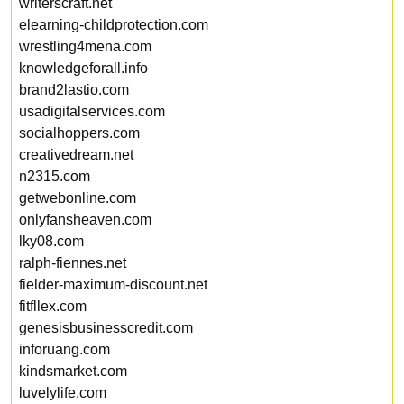
writerscraft.net
elearning-childprotection.com
wrestling4mena.com
knowledgeforall.info
brand2lastio.com
usadigitalservices.com
socialhoppers.com
creativedream.net
n2315.com
getwebonline.com
onlyfansheaven.com
lky08.com
ralph-fiennes.net
fielder-maximum-discount.net
fitfllex.com
genesisbusinesscredit.com
inforuang.com
kindsmarket.com
luvelylife.com