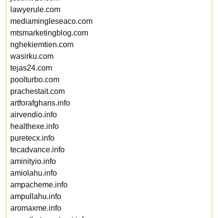
lawyerule.com
mediamingleseaco.com
mtsmarketingblog.com
nghekiemtien.com
wasirku.com
tejas24.com
poolturbo.com
prachestait.com
artforafghans.info
airvendio.info
healthexe.info
puretecx.info
tecadvance.info
aminityio.info
amiolahu.info
ampacheme.info
ampullahu.info
aromaxme.info