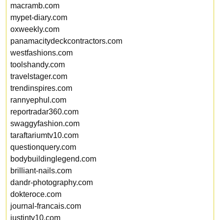
macramb.com
mypet-diary.com
oxweekly.com
panamacitydeckcontractors.com
westfashions.com
toolshandy.com
travelstager.com
trendinspires.com
rannyephul.com
reportradar360.com
swaggyfashion.com
taraftariumtv10.com
questionquery.com
bodybuildinglegend.com
brilliant-nails.com
dandr-photography.com
dokteroce.com
journal-francais.com
justintv10.com