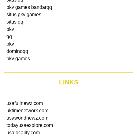
pkv games bandarqq
situs pkv games
situs qq
pkv
qq
pkv
dominoqq
pkv games
LINKS
usafullnewz.com
uktimenetwork.com
usaworldnewz.com
todayusaexplore.com
usalocality.com