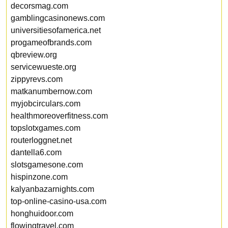
decorsmag.com
gamblingcasinonews.com
universitiesofamerica.net
progameofbrands.com
qbreview.org
servicewueste.org
zippyrevs.com
matkanumbernow.com
myjobcirculars.com
healthmoreoverfitness.com
topslotxgames.com
routerloggnet.net
dantella6.com
slotsgamesone.com
hispinzone.com
kalyanbazarnights.com
top-online-casino-usa.com
honghuidoor.com
flowingtravel.com