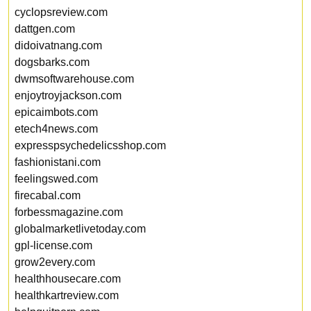
cyclopsreview.com
dattgen.com
didoivatnang.com
dogsbarks.com
dwmsoftwarehouse.com
enjoytroyjackson.com
epicaimbots.com
etech4news.com
expresspsychedelicsshop.com
fashionistani.com
feelingswed.com
firecabal.com
forbessmagazine.com
globalmarketlivetoday.com
gpl-license.com
grow2every.com
healthhousecare.com
healthkartreview.com