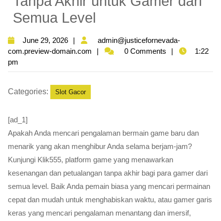
Tanpa Akhir untuk Gamer dari
Semua Level
June
June 29, 2026
admin@justicefornevada-
29,
admin@justicefornevada-
com.preview-domain.com
0 Comments
1:22
2026
com.preview-
pm
domain.com
Categories:
Slot Gacor
[ad_1]
Apakah Anda mencari pengalaman bermain game baru dan
menarik yang akan menghibur Anda selama berjam-jam?
Kunjungi Klik555, platform game yang menawarkan
kesenangan dan petualangan tanpa akhir bagi para gamer dari
semua level. Baik Anda pemain biasa yang mencari permainan
cepat dan mudah untuk menghabiskan waktu, atau gamer garis
keras yang mencari pengalaman menantang dan imersif,