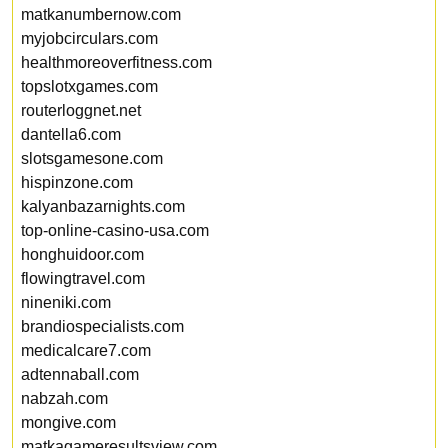
matkanumbernow.com
myjobcirculars.com
healthmoreoverfitness.com
topslotxgames.com
routerloggnet.net
dantella6.com
slotsgamesone.com
hispinzone.com
kalyanbazarnights.com
top-online-casino-usa.com
honghuidoor.com
flowingtravel.com
nineniki.com
brandiospecialists.com
medicalcare7.com
adtennaball.com
nabzah.com
mongive.com
matkagameresultsview.com