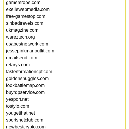
gamersrope.com
exellewebmedia.com
free-gamestop.com
sinbadtravels.com
ukmagzine.com
wareztech.org
usabestnetwork.com
jessepinkmanoutfit.com
umailsend.com
retarys.com
fasterformationcpf.com
goldensnuggles.com
lookbattlemap.com
buyrdpservice.com
yesport.net
tostylo.com
yougetthat.net
sportsnetclub.com
newbestcrypto.com