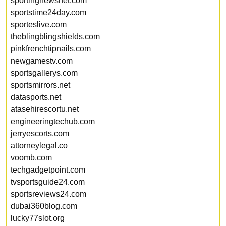
sportingnewsnet.com
sportstime24day.com
sporteslive.com
theblingblingshields.com
pinkfrenchtipnails.com
newgamestv.com
sportsgallerys.com
sportsmirrors.net
datasports.net
atasehirescortu.net
engineeringtechub.com
jerryescorts.com
attorneylegal.co
voomb.com
techgadgetpoint.com
tvsportsguide24.com
sportsreviews24.com
dubai360blog.com
lucky77slot.org