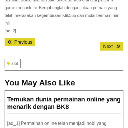
game menarik ini. Bergabunglah dengan jutaan pemain yang
telah merasakan kegembiraan Klik555 dan mulai bermain hari
ini!
[ad_2]
Post
Previous
Previous
Next
Next
post:
navigation
post:
slot
You May Also Like
Temukan dunia permainan online yang
Temukan
menarik dengan BK8
dunia
permainan
[ad_1] Permainan online telah menjadi hobi yang