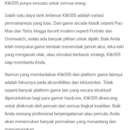
Klik555 punya sesuatu untuk semua orang.
Salah satu daya tarik terbesar Klik555 adalah variasi
permainannya yang luas. Dari game arcade klasik seperti Pac-
Man dan Tetris hingga favorit modern seperti Fortnite dan
Overwatch, selalu ada banyak pilihan untuk dipilih. Baik Anda
lebih menyukai game tembak-menembak penuh aksi, teka-teki
yang mengasah otak, atau simulasi berbasis strategi, Klik555
siap membantu Anda.
Namun yang membedakan Klik555 dari platform game lainnya
adalah fokusnya pada aksesibilitas dan inklusivitas. Tidak
seperti banyak platform game lain yang secara eksklusif
diperuntukkan bagi para gamer hardcore, Klik555 dirancang
untuk dinikmati oleh pemain dari semua tingkat keahlian. Baik
Anda seorang profesional berpengalaman atau pemula, Anda
akan menemukan banyak permainan yang menantang dan
menyenangkan.