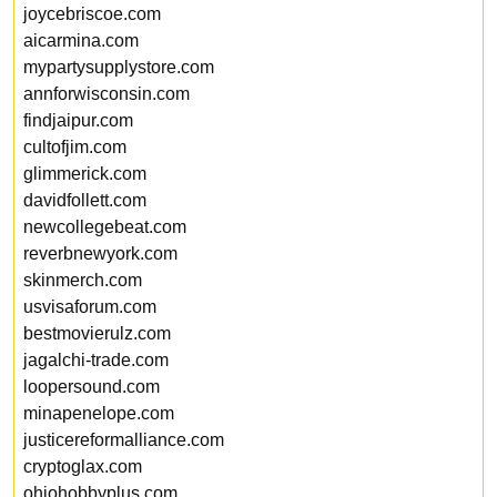
joycebriscoe.com
aicarmina.com
mypartysupplystore.com
annforwisconsin.com
findjaipur.com
cultofjim.com
glimmerick.com
davidfollett.com
newcollegebeat.com
reverbnewyork.com
skinmerch.com
usvisaforum.com
bestmovierulz.com
jagalchi-trade.com
loopersound.com
minapenelope.com
justicereformalliance.com
cryptoglax.com
ohiohobbyplus.com