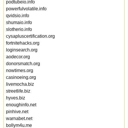
podtubeio.info
powerfulvolatile.info
qvidsio.info
shumaio.info
slotherio.info
cysapluscertification.org
fortnitehacks.org
loginsearch.org
aodecor.org
donorsmatch.org
nowtimes.org
casinoeing.org
livemocha.biz
streetlife.biz
hyves.biz
enoughinfo.net
pinhive.net
warnabet.net
bollym4u.me