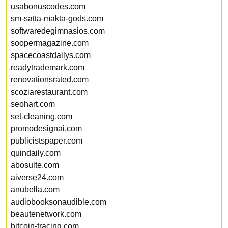
usabonuscodes.com
sm-satta-makta-gods.com
softwaredegimnasios.com
soopermagazine.com
spacecoastdailys.com
readytrademark.com
renovationsrated.com
scoziarestaurant.com
seohart.com
set-cleaning.com
promodesignai.com
publicistspaper.com
quindaily.com
abosulte.com
aiverse24.com
anubella.com
audiobooksonaudible.com
beautenetwork.com
bitcoin-tracing.com