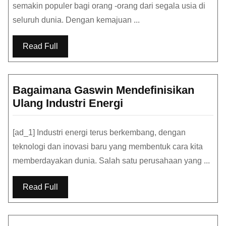
online
semakin populer bagi orang -orang dari segala usia di
yang
seluruh dunia. Dengan kemajuan ...
menarik
dengan
Read Full
BK8
Bagaimana Gaswin Mendefinisikan
Bagaimana
Ulang Industri Energi
Gaswin
Mendefinisikan
[ad_1] Industri energi terus berkembang, dengan
Ulang
teknologi dan inovasi baru yang membentuk cara kita
Industri
memberdayakan dunia. Salah satu perusahaan yang ...
Energi
Read Full