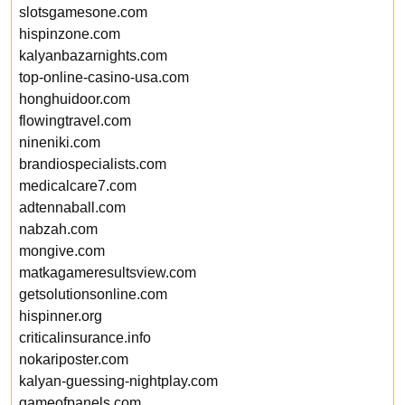
slotsgamesone.com
hispinzone.com
kalyanbazarnights.com
top-online-casino-usa.com
honghuidoor.com
flowingtravel.com
nineniki.com
brandiospecialists.com
medicalcare7.com
adtennaball.com
nabzah.com
mongive.com
matkagameresultsview.com
getsolutionsonline.com
hispinner.org
criticalinsurance.info
nokariposter.com
kalyan-guessing-nightplay.com
gameofpanels.com