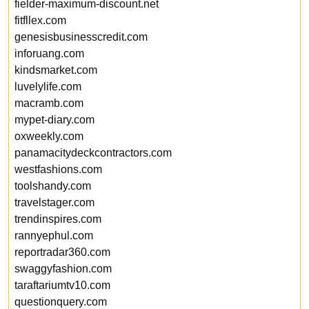
fielder-maximum-discount.net
fitfllex.com
genesisbusinesscredit.com
inforuang.com
kindsmarket.com
luvelylife.com
macramb.com
mypet-diary.com
oxweekly.com
panamacitydeckcontractors.com
westfashions.com
toolshandy.com
travelstager.com
trendinspires.com
rannyephul.com
reportradar360.com
swaggyfashion.com
taraftariumtv10.com
questionquery.com