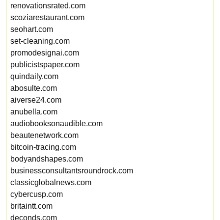
renovationsrated.com
scoziarestaurant.com
seohart.com
set-cleaning.com
promodesignai.com
publicistspaper.com
quindaily.com
abosulte.com
aiverse24.com
anubella.com
audiobooksonaudible.com
beautenetwork.com
bitcoin-tracing.com
bodyandshapes.com
businessconsultantsroundrock.com
classicglobalnews.com
cybercusp.com
britaintt.com
deconds.com