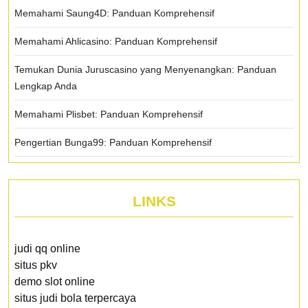
Memahami Saung4D: Panduan Komprehensif
Memahami Ahlicasino: Panduan Komprehensif
Temukan Dunia Juruscasino yang Menyenangkan: Panduan
Lengkap Anda
Memahami Plisbet: Panduan Komprehensif
Pengertian Bunga99: Panduan Komprehensif
LINKS
judi qq online
situs pkv
demo slot online
situs judi bola terpercaya