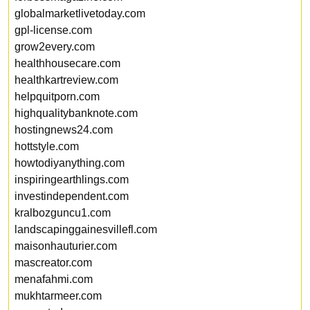
globalmarketlivetoday.com
gpl-license.com
grow2every.com
healthhousecare.com
healthkartreview.com
helpquitporn.com
highqualitybanknote.com
hostingnews24.com
hottstyle.com
howtodiyanything.com
inspiringearthlings.com
investindependent.com
kralbozguncu1.com
landscapinggainesvillefl.com
maisonhauturier.com
mascreator.com
menafahmi.com
mukhtarmeer.com