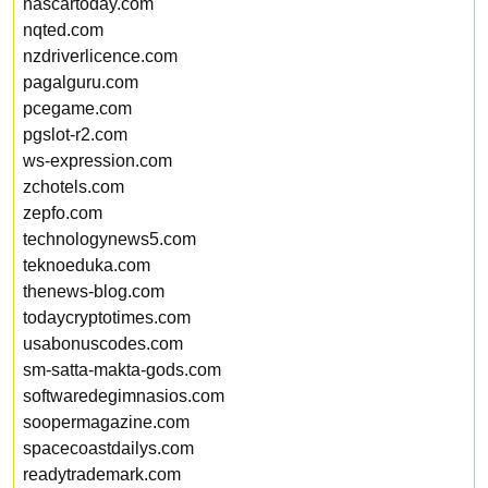
nascartoday.com
nqted.com
nzdriverlicence.com
pagalguru.com
pcegame.com
pgslot-r2.com
ws-expression.com
zchotels.com
zepfo.com
technologynews5.com
teknoeduka.com
thenews-blog.com
todaycryptotimes.com
usabonuscodes.com
sm-satta-makta-gods.com
softwaredegimnasios.com
soopermagazine.com
spacecoastdailys.com
readytrademark.com