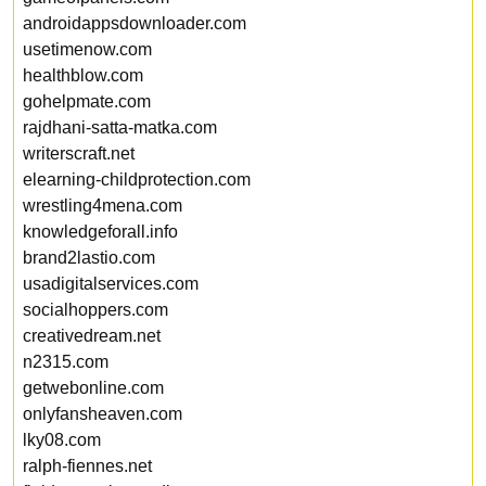
androidappsdownloader.com
usetimenow.com
healthblow.com
gohelpmate.com
rajdhani-satta-matka.com
writerscraft.net
elearning-childprotection.com
wrestling4mena.com
knowledgeforall.info
brand2lastio.com
usadigitalservices.com
socialhoppers.com
creativedream.net
n2315.com
getwebonline.com
onlyfansheaven.com
lky08.com
ralph-fiennes.net