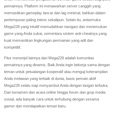
pemainnya. Platform ini menawarkan server canggih yang
memastikan gameplay lancar dan lag minimal, bahkan dalam
pertempuran paling intens sekalipun. Selain itu, antarmuka
Mega228 yang intuitif memudahkan navigasi dan menemukan
game yang Anda sukai, sementara sistem anti-cheatnya yang
kuat memastikan lingkungan permainan yang adil dan
kompetitif.
Fitur menonjol lainnya dari Mega228 adalah komunitas
pemainnya yang dinamis. Baik Anda ingin bekerja sama dengan
teman untuk petualangan kooperatif atau menguji keterampilan
Anda melawan yang terbaik di dunia, basis pemain aktif
Mega228 selalu siap menyambut Anda dengan tangan terbuka.
Dari turnamen dan acara online hingga forum dan grup media
sosial, ada banyak cara untuk terhubung dengan sesama
gamer dan mendapatkan teman baru.