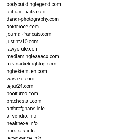
bodybuildinglegend.com
brilliant-nails.com
dandr-photography.com
dokteroce.com
journal-francais.com
justintv10.com
lawyerule.com
mediamingleseaco.com
mtsmarketingblog.com
nghekiemtien.com
wasirku.com
tejas24.com
poolturbo.com
prachestait.com
artforafghans.info
airvendio.info
healthexe.info
puretecx.info
tecadvance.info