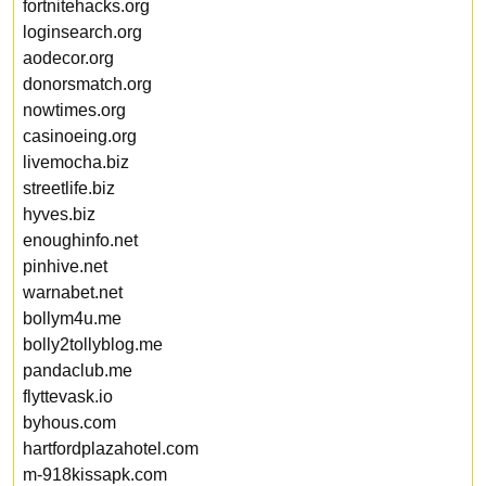
fortnitehacks.org
loginsearch.org
aodecor.org
donorsmatch.org
nowtimes.org
casinoeing.org
livemocha.biz
streetlife.biz
hyves.biz
enoughinfo.net
pinhive.net
warnabet.net
bollym4u.me
bolly2tollyblog.me
pandaclub.me
flyttevask.io
byhous.com
hartfordplazahotel.com
m-918kissapk.com