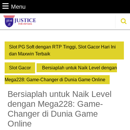
Skip
Menu
Menu
to
content
Se
for
Slot PG Soft dengan RTP Tinggi, Slot Gacor Hari Ini
dan Maxwin Terbaik
Slot Gacor
Bersiaplah untuk Naik Level dengan
Mega228: Game-Changer di Dunia Game Online
Bersiaplah untuk Naik Level
dengan Mega228: Game-
Changer di Dunia Game
Online