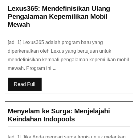
Lexus365: Mendefinisikan Ulang
Pengalaman Kepemilikan Mobil
Lexus365:
Mewah
Mendefinisikan
Ulang
[ad_1] Lexus365 adalah program baru yang
Pengalaman
diperkenalkan oleh Lexus yang bertujuan untuk
Kepemilikan
mendefinisikan kembali pengalaman kepemilikan mobil
Mobil
mewah. Program ini ...
Mewah
Read Full
Menyelam ke Surga: Menjelajahi
Menyelam
Keindahan Indopools
ke
Surga:
[ad_1] Jika Anda mencari surga tropis untuk melarikan