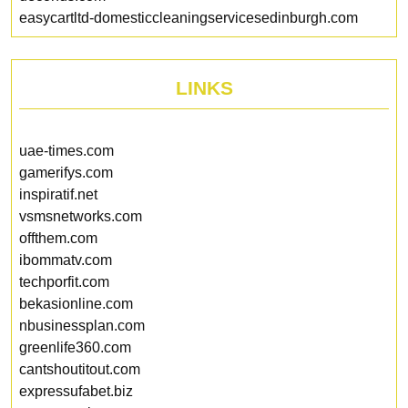
easycartltd-domesticcleaningservicesedinburgh.com
LINKS
uae-times.com
gamerifys.com
inspiratif.net
vsmsnetworks.com
offthem.com
ibommatv.com
techporfit.com
bekasionline.com
nbusinessplan.com
greenlife360.com
cantshoutitout.com
expressufabet.biz