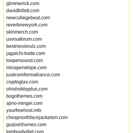
glimmerick.com
davidfollett.com
newcollegebeat.com
reverbnewyork.com
skinmerch.com
usvisaforum.com
bestmovierulz.com
jagalchi-trade.com
loopersound.com
minapenelope.com
justicereformalliance.com
cryptoglax.com
ohiohobbyplus.com
bogothemes.com
ajino-mingei.com
yourfreehost.info
cheapnorthfacejacketsm.com
gurjoshhomes.com
tombradydiet.com