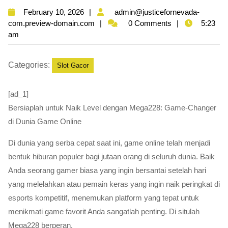
February
February 10, 2026
admin@justicefornevada-
10,
admin@justicefornevada-
com.preview-domain.com
0 Comments
5:23
2026
com.preview-
am
domain.com
Categories:
Slot Gacor
[ad_1]
Bersiaplah untuk Naik Level dengan Mega228: Game-Changer
di Dunia Game Online
Di dunia yang serba cepat saat ini, game online telah menjadi
bentuk hiburan populer bagi jutaan orang di seluruh dunia. Baik
Anda seorang gamer biasa yang ingin bersantai setelah hari
yang melelahkan atau pemain keras yang ingin naik peringkat di
esports kompetitif, menemukan platform yang tepat untuk
menikmati game favorit Anda sangatlah penting. Di situlah
Mega228 berperan.