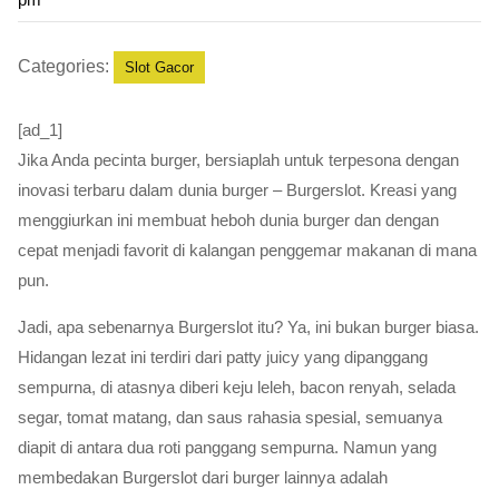
domain.com
Categories:
Slot Gacor
[ad_1]
Jika Anda pecinta burger, bersiaplah untuk terpesona dengan
inovasi terbaru dalam dunia burger – Burgerslot. Kreasi yang
menggiurkan ini membuat heboh dunia burger dan dengan
cepat menjadi favorit di kalangan penggemar makanan di mana
pun.
Jadi, apa sebenarnya Burgerslot itu? Ya, ini bukan burger biasa.
Hidangan lezat ini terdiri dari patty juicy yang dipanggang
sempurna, di atasnya diberi keju leleh, bacon renyah, selada
segar, tomat matang, dan saus rahasia spesial, semuanya
diapit di antara dua roti panggang sempurna. Namun yang
membedakan Burgerslot dari burger lainnya adalah