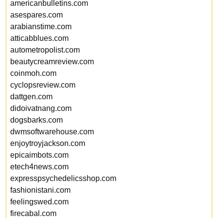
americanbulletins.com
asespares.com
arabianstime.com
atticabblues.com
autometropolist.com
beautycreamreview.com
coinmoh.com
cyclopsreview.com
dattgen.com
didoivatnang.com
dogsbarks.com
dwmsoftwarehouse.com
enjoytroyjackson.com
epicaimbots.com
etech4news.com
expresspsychedelicsshop.com
fashionistani.com
feelingswed.com
firecabal.com