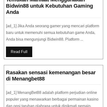
Bidwin88 untuk Kebutuhan Gaming
Temukan
Anda
Manfaat
Menggunakan
[ad_1] Jika Anda seorang gamer yang mencari platform
Bidwin88
baru untuk memenuhi semua kebutuhan game Anda,
untuk
Anda bisa mengunjungi Bidwin88. Platform ...
Kebutuhan
Gaming
Read Full
Anda
Rasakan sensasi kemenangan besar
Rasakan
di Menangbet88
sensasi
kemenangan
[ad_1] MenangBet88 adalah platform perjudian online
besar
populer yang menawarkan berbagai permainan kasino
di
dan opsi taruhan olahraga untuk dinikmati pemain.