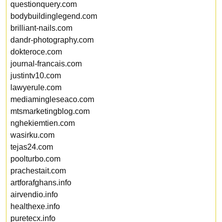
questionquery.com
bodybuildinglegend.com
brilliant-nails.com
dandr-photography.com
dokteroce.com
journal-francais.com
justintv10.com
lawyerule.com
mediamingleseaco.com
mtsmarketingblog.com
nghekiemtien.com
wasirku.com
tejas24.com
poolturbo.com
prachestait.com
artforafghans.info
airvendio.info
healthexe.info
puretecx.info