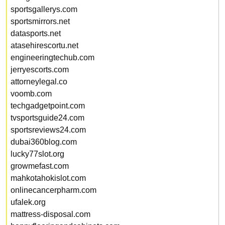
sportsgallerys.com
sportsmirrors.net
datasports.net
atasehirescortu.net
engineeringtechub.com
jerryescorts.com
attorneylegal.co
voomb.com
techgadgetpoint.com
tvsportsguide24.com
sportsreviews24.com
dubai360blog.com
lucky77slot.org
growmefast.com
mahkotahokislot.com
onlinecancerpharm.com
ufalek.org
mattress-disposal.com