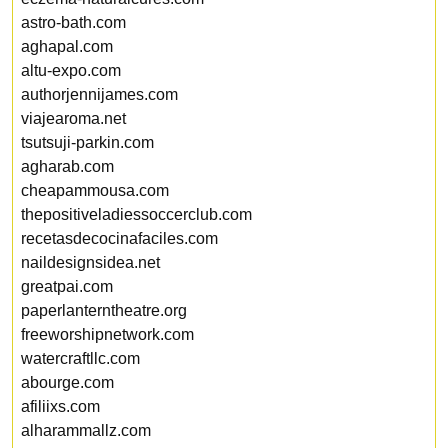
astro-bath.com
aghapal.com
altu-expo.com
authorjennijames.com
viajearoma.net
tsutsuji-parkin.com
agharab.com
cheapammousa.com
thepositiveladiessoccerclub.com
recetasdecocinafaciles.com
naildesignsidea.net
greatpai.com
paperlanterntheatre.org
freeworshipnetwork.com
watercraftllc.com
abourge.com
afiliixs.com
alharammallz.com