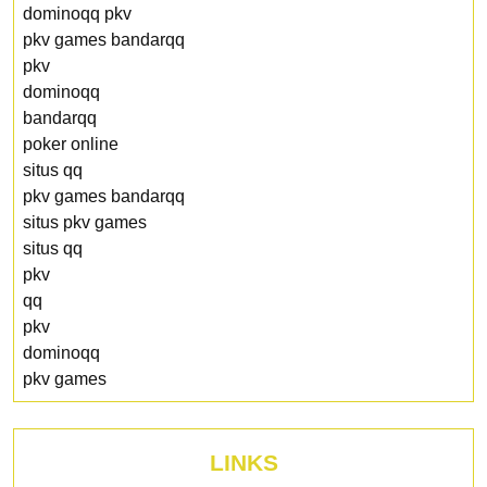
dominoqq pkv
pkv games bandarqq
pkv
dominoqq
bandarqq
poker online
situs qq
pkv games bandarqq
situs pkv games
situs qq
pkv
qq
pkv
dominoqq
pkv games
LINKS