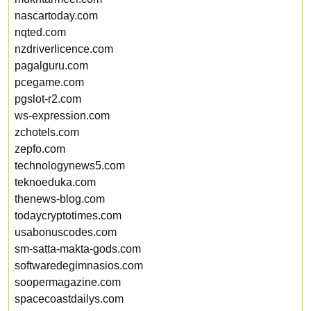
nascartoday.com
nqted.com
nzdriverlicence.com
pagalguru.com
pcegame.com
pgslot-r2.com
ws-expression.com
zchotels.com
zepfo.com
technologynews5.com
teknoeduka.com
thenews-blog.com
todaycryptotimes.com
usabonuscodes.com
sm-satta-makta-gods.com
softwaredegimnasios.com
soopermagazine.com
spacecoastdailys.com