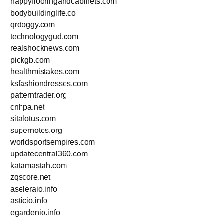
happyflooringandcabinets.com
bodybuildinglife.co
qrdoggy.com
technologygud.com
realshocknews.com
pickgb.com
healthmistakes.com
ksfashiondresses.com
patterntrader.org
cnhpa.net
sitalotus.com
supernotes.org
worldsportsempires.com
updatecentral360.com
katamastah.com
zqscore.net
aseleraio.info
asticio.info
egardenio.info