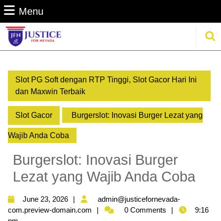
Skip
Menu
Menu
to
content
Se
for
Slot PG Soft dengan RTP Tinggi, Slot Gacor Hari Ini
dan Maxwin Terbaik
Slot Gacor
Burgerslot: Inovasi Burger Lezat yang
Wajib Anda Coba
Burgerslot: Inovasi Burger
Lezat yang Wajib Anda Coba
June
June 23, 2026
admin@justicefornevada-
23,
admin@justicefornevada-
com.preview-domain.com
0 Comments
9:16
2026
com.preview-
pm