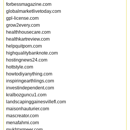
forbessmagazine.com
globalmarketlivetoday.com
gpl-license.com
grow2every.com
healthhousecare.com
healthkartreview.com
helpquitporn.com
highqualitybanknote.com
hostingnews24.com
hottstyle.com
howtodiyanything.com
inspiringearthlings.com
investindependent.com
kralbozguncu1.com
landscapinggainesvillefl.com
maisonhauturier.com
mascreator.com
menafahmi.com
mukhtarmeer.com