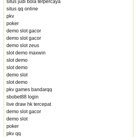
situs judi bola terpercaya
situs qq online
pkv
poker
demo slot gacor
demo slot gacor
demo slot zeus
slot demo maxwin
slot demo
slot demo
demo slot
slot demo
pkv games bandarqq
sbobet88 login
live draw hk tercepat
demo slot gacor
demo slot
poker
pkv qq