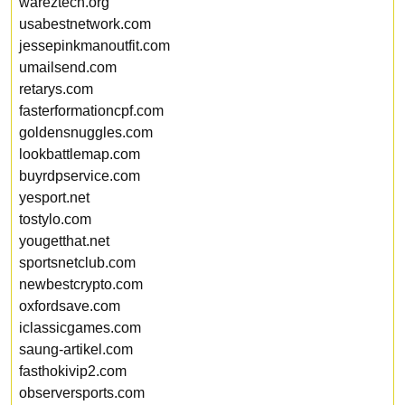
wareztech.org
usabestnetwork.com
jessepinkmanoutfit.com
umailsend.com
retarys.com
fasterformationcpf.com
goldensnuggles.com
lookbattlemap.com
buyrdpservice.com
yesport.net
tostylo.com
yougetthat.net
sportsnetclub.com
newbestcrypto.com
oxfordsave.com
iclassicgames.com
saung-artikel.com
fasthokivip2.com
observersports.com