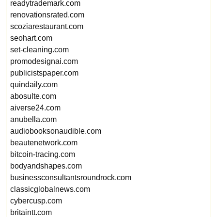
readytrademark.com
renovationsrated.com
scoziarestaurant.com
seohart.com
set-cleaning.com
promodesignai.com
publicistspaper.com
quindaily.com
abosulte.com
aiverse24.com
anubella.com
audiobooksonaudible.com
beautenetwork.com
bitcoin-tracing.com
bodyandshapes.com
businessconsultantsroundrock.com
classicglobalnews.com
cybercusp.com
britaintt.com