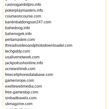
casinogambitpro.info
pokerplaymasters.info
courseoncourse.com
bantinbatdongsan247.com
bahednog.info
bahenxgek.info
pertamaskre.com
threadsvideoandphotodownloader.com
techgiddy.com
usalivenetwork.com
jackpotrushonline.info
ucnewshindi.com
freecellphonedatabase.com
gamersrope.com
exellewebmedia.com
free-gamestop.com
sinbadtravels.com
ukmagzine.com