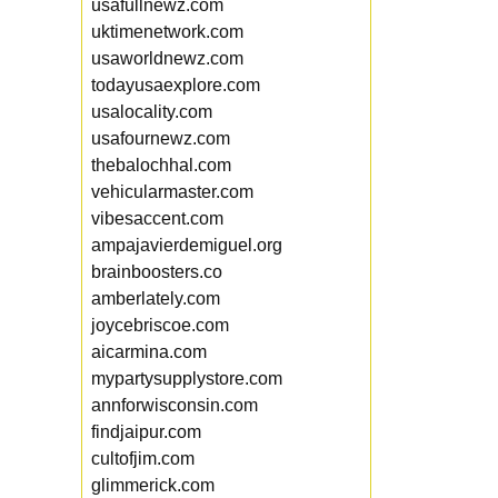
usafullnewz.com
uktimenetwork.com
usaworldnewz.com
todayusaexplore.com
usalocality.com
usafournewz.com
thebalochhal.com
vehicularmaster.com
vibesaccent.com
ampajavierdemiguel.org
brainboosters.co
amberlately.com
joycebriscoe.com
aicarmina.com
mypartysupplystore.com
annforwisconsin.com
findjaipur.com
cultofjim.com
glimmerick.com