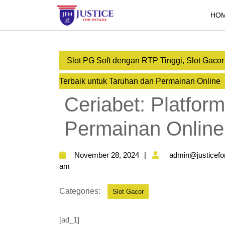
Skip
HO
to
content
Slot PG Soft dengan RTP Tinggi, Slot Gacor
Terbaik untuk Taruhan dan Permainan Online
Ceriabet: Platfor
Permainan Online
November
November 28, 2024
admin@justicef
28,
am
2024
Categories:
Slot Gacor
[ad_1]