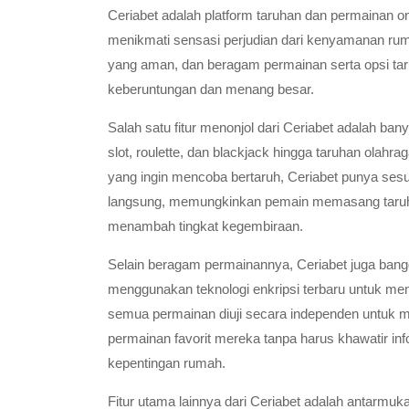
Ceriabet adalah platform taruhan dan permainan 
menikmati sensasi perjudian dari kenyamanan ru
yang aman, dan beragam permainan serta opsi taru
keberuntungan dan menang besar.
Salah satu fitur menonjol dari Ceriabet adalah ban
slot, roulette, dan blackjack hingga taruhan olah
yang ingin mencoba bertaruh, Ceriabet punya sesu
langsung, memungkinkan pemain memasang taruhan
menambah tingkat kegembiraan.
Selain beragam permainannya, Ceriabet juga bang
menggunakan teknologi enkripsi terbaru untuk me
semua permainan diuji secara independen untuk m
permainan favorit mereka tanpa harus khawatir inf
kepentingan rumah.
Fitur utama lainnya dari Ceriabet adalah antar