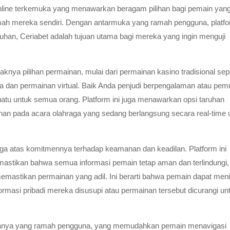
online terkemuka yang menawarkan beragam pilihan bagi pemain yang
mah mereka sendiri. Dengan antarmuka yang ramah pengguna, platf
han, Ceriabet adalah tujuan utama bagi mereka yang ingin menguji
yaknya pilihan permainan, mulai dari permainan kasino tradisional sepe
raga dan permainan virtual. Baik Anda penjudi berpengalaman atau pem
atu untuk semua orang. Platform ini juga menawarkan opsi taruhan
 pada acara olahraga yang sedang berlangsung secara real-time 
ga atas komitmennya terhadap keamanan dan keadilan. Platform ini
mastikan bahwa semua informasi pemain tetap aman dan terlindungi,
emastikan permainan yang adil. Ini berarti bahwa pemain dapat men
ormasi pribadi mereka disusupi atau permainan tersebut dicurangi un
mukanya yang ramah pengguna, yang memudahkan pemain menavigasi