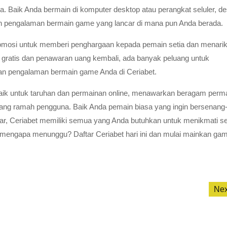
 Baik Anda bermain di komputer desktop atau perangkat seluler, de
n pengalaman bermain game yang lancar di mana pun Anda berada.
omosi untuk memberi penghargaan kepada pemain setia dan menari
 gratis dan penawaran uang kembali, ada banyak peluang untuk
n pengalaman bermain game Anda di Ceriabet.
rbaik untuk taruhan dan permainan online, menawarkan beragam perm
yang ramah pengguna. Baik Anda pemain biasa yang ingin bersenang
sar, Ceriabet memiliki semua yang Anda butuhkan untuk menikmati s
i mengapa menunggu? Daftar Ceriabet hari ini dan mulai mainkan ga
Nex