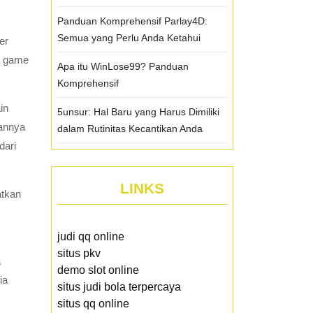
Panduan Komprehensif Parlay4D:
Semua yang Perlu Anda Ketahui
er
ia game
Apa itu WinLose99? Panduan
Komprehensif
in
5unsur: Hal Baru yang Harus Dimiliki
lannya
dalam Rutinitas Kecantikan Anda
dari
LINKS
atkan
judi qq online
situs pkv
a
demo slot online
ia
situs judi bola terpercaya
situs qq online