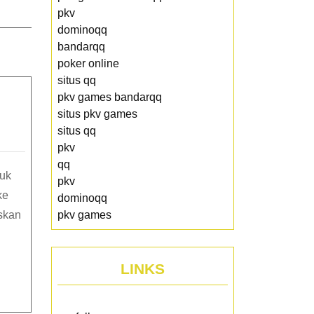
pkv
dominoqq
bandarqq
poker online
situs qq
pkv games bandarqq
situs pkv games
situs qq
paskan
pkv
tensi
qq
menangan
tuk
pkv
da
ke
dominoqq
ngan
skan
pkv games
abet88
LINKS