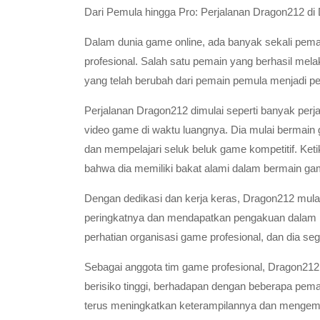
Dari Pemula hingga Pro: Perjalanan Dragon212 d
Dalam dunia game online, ada banyak sekali pem
profesional. Salah satu pemain yang berhasil mela
yang telah berubah dari pemain pemula menjadi p
Perjalanan Dragon212 dimulai seperti banyak perj
video game di waktu luangnya. Dia mulai bermain 
dan mempelajari seluk beluk game kompetitif. Ket
bahwa dia memiliki bakat alami dalam bermain g
Dengan dedikasi dan kerja keras, Dragon212 mulai
peringkatnya dan mendapatkan pengakuan dalam 
perhatian organisasi game profesional, dan dia seg
Sebagai anggota tim game profesional, Dragon212
berisiko tinggi, berhadapan dengan beberapa pemain 
terus meningkatkan keterampilannya dan mengemban