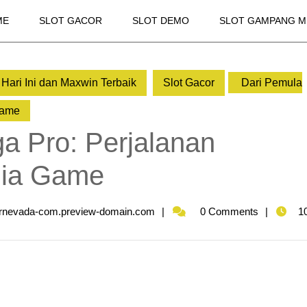
ME
SLOT GACOR
SLOT DEMO
SLOT GAMPANG 
 Hari Ini dan Maxwin Terbaik
Slot Gacor
Dari Pemula
Game
a Pro: Perjalanan
nia Game
admin@justicefornevada-
ornevada-com.preview-domain.com
0 Comments
10
com.preview-
domain.com