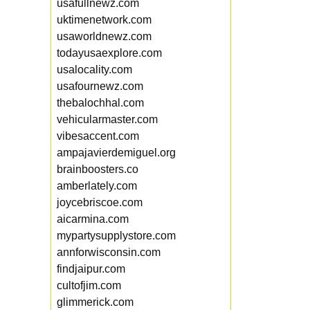
usafullnewz.com
uktimenetwork.com
usaworldnewz.com
todayusaexplore.com
usalocality.com
usafournewz.com
thebalochhal.com
vehicularmaster.com
vibesaccent.com
ampajavierdemiguel.org
brainboosters.co
amberlately.com
joycebriscoe.com
aicarmina.com
mypartysupplystore.com
annforwisconsin.com
findjaipur.com
cultofjim.com
glimmerick.com