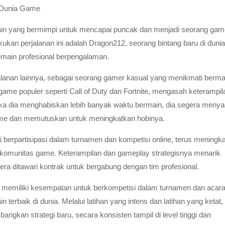
i Dunia Game
ain yang bermimpi untuk mencapai puncak dan menjadi seorang gam
kukan perjalanan ini adalah Dragon212, seorang bintang baru di dun
emain profesional berpengalaman.
alanan lainnya, sebagai seorang gamer kasual yang menikmati berma
game populer seperti Call of Duty dan Fortnite, mengasah keterampi
ika dia menghabiskan lebih banyak waktu bermain, dia segera menya
ame dan memutuskan untuk meningkatkan hobinya.
 berpartisipasi dalam turnamen dan kompetisi online, terus meningk
komunitas game. Keterampilan dan gameplay strategisnya menarik
era ditawari kontrak untuk bergabung dengan tim profesional.
 memiliki kesempatan untuk berkompetisi dalam turnamen dan acar
terbaik di dunia. Melalui latihan yang intens dan latihan yang ketat, 
gkan strategi baru, secara konsisten tampil di level tinggi dan