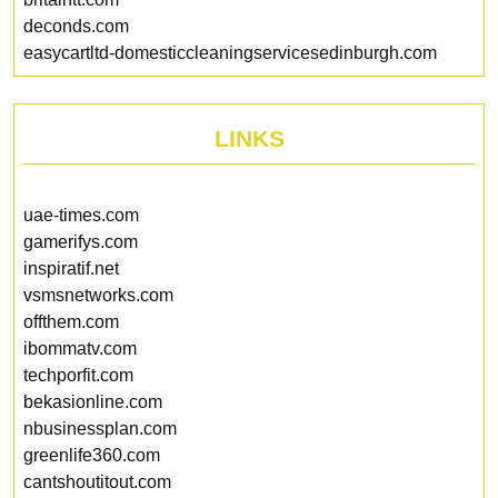
deconds.com
easycartltd-domesticcleaningservicesedinburgh.com
LINKS
uae-times.com
gamerifys.com
inspiratif.net
vsmsnetworks.com
offthem.com
ibommatv.com
techporfit.com
bekasionline.com
nbusinessplan.com
greenlife360.com
cantshoutitout.com