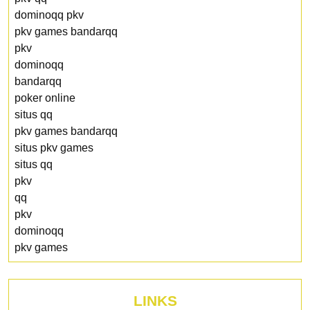
dominoqq pkv
pkv games bandarqq
pkv
dominoqq
bandarqq
poker online
situs qq
pkv games bandarqq
situs pkv games
situs qq
pkv
qq
pkv
dominoqq
pkv games
LINKS