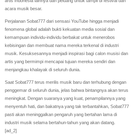
artis Indonesia lainnya dan peluang untuk tampil di festival dan
acara musik besar.
Perjalanan Sobat777 dari sensasi YouTube hingga menjadi
fenomena global adalah bukti kekuatan media sosial dan
kemampuan individu-individu berbakat untuk menerobos
kebisingan dan membuat nama mereka terkenal di industri
musik. Kesuksesannya menjadi inspirasi bagi calon musisi dan
artis yang bermimpi mencapai tujuan mereka sendiri dan
menjangkau khalayak di seluruh dunia.
Saat Sobat777 terus merilis musik baru dan terhubung dengan
penggemar di seluruh dunia, jelas bahwa bintangnya akan terus
meningkat. Dengan suaranya yang kuat, penampilannya yang
menyentuh hati, dan bakatnya yang tak terbantahkan, Sobat777
pasti akan meninggalkan pengaruh yang bertahan lama di
industri musik selama bertahun-tahun yang akan datang.
[ad_2]