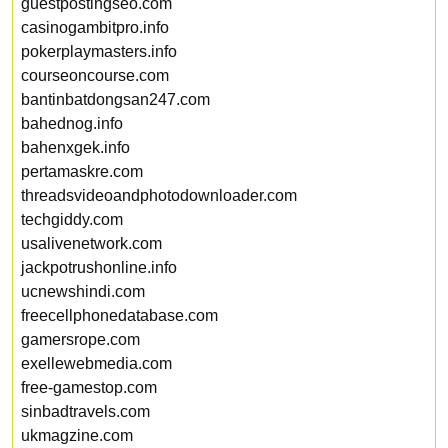
guestpostingseo.com
casinogambitpro.info
pokerplaymasters.info
courseoncourse.com
bantinbatdongsan247.com
bahednog.info
bahenxgek.info
pertamaskre.com
threadsvideoandphotodownloader.com
techgiddy.com
usalivenetwork.com
jackpotrushonline.info
ucnewshindi.com
freecellphonedatabase.com
gamersrope.com
exellewebmedia.com
free-gamestop.com
sinbadtravels.com
ukmagzine.com