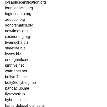
cysapluscertification.org
fortnitehacks.org
loginsearch.org
aodecor.org
donorsmatch.org
nowtimes.org
casinoeing.org
livemocha.biz
streetlife.biz
hyves.biz
enoughinfo.net
pinhive.net
warnabet.net
bollym4u.me
bolly2tollyblog.me
pandaclub.me
flyttevask.io
byhous.com
hartfordplazahotel.com