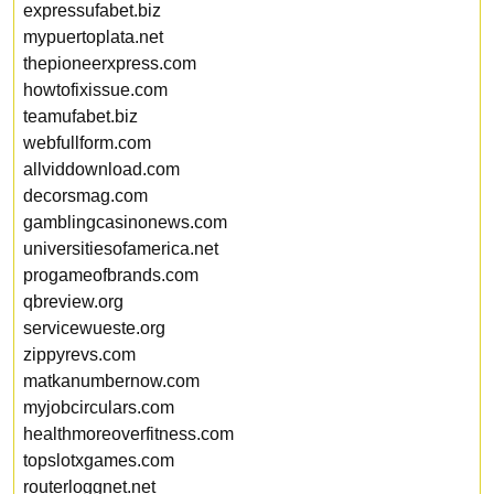
expressufabet.biz
mypuertoplata.net
thepioneerxpress.com
howtofixissue.com
teamufabet.biz
webfullform.com
allviddownload.com
decorsmag.com
gamblingcasinonews.com
universitiesofamerica.net
progameofbrands.com
qbreview.org
servicewueste.org
zippyrevs.com
matkanumbernow.com
myjobcirculars.com
healthmoreoverfitness.com
topslotxgames.com
routerloggnet.net