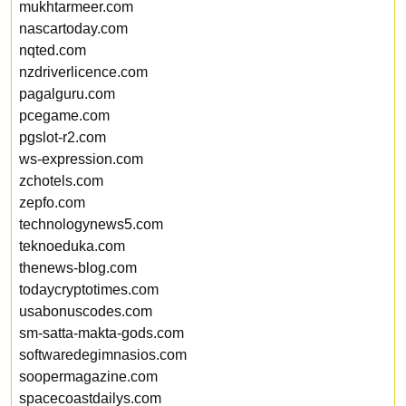
mukhtarmeer.com
nascartoday.com
nqted.com
nzdriverlicence.com
pagalguru.com
pcegame.com
pgslot-r2.com
ws-expression.com
zchotels.com
zepfo.com
technologynews5.com
teknoeduka.com
thenews-blog.com
todaycryptotimes.com
usabonuscodes.com
sm-satta-makta-gods.com
softwaredegimnasios.com
soopermagazine.com
spacecoastdailys.com