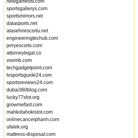
newgamestv.com
sportsgallerys.com
sportsmirrors.net
datasports.net
atasehirescortu.net
engineeringtechub.com
jerryescorts.com
attorneylegal.co
voomb.com
techgadgetpoint.com
tvsportsguide24.com
sportsreviews24.com
dubai360blog.com
lucky77slot.org
growmefast.com
mahkotahokislot.com
onlinecancerpharm.com
ufalek.org
mattress-disposal.com