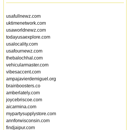
usafullnewz.com
uktimenetwork.com
usaworldnewz.com
todayusaexplore.com
usalocality.com
usafournewz.com
thebalochhal.com
vehicularmaster.com
vibesaccent.com
ampajavierdemiguel.org
brainboosters.co
amberlately.com
joycebriscoe.com
aicarmina.com
mypartysupplystore.com
annforwisconsin.com
findjaipur.com