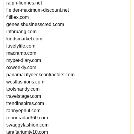
ralph-fiennes.net
fielder-maximum-discount.net
fitfllex.com
genesisbusinesscredit.com
inforuang.com
kindsmarket.com
luvelylife.com
macramb.com
mypet-diary.com
oxweekly.com
panamacitydeckcontractors.com
westfashions.com
toolshandy.com
travelstager.com
trendinspires.com
rannyephul.com
reportradar360.com
swaggyfashion.com
taraftariumtv10.com