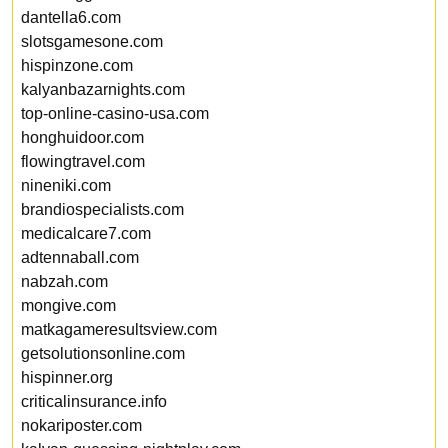
dantella6.com
slotsgamesone.com
hispinzone.com
kalyanbazarnights.com
top-online-casino-usa.com
honghuidoor.com
flowingtravel.com
nineniki.com
brandiospecialists.com
medicalcare7.com
adtennaball.com
nabzah.com
mongive.com
matkagameresultsview.com
getsolutionsonline.com
hispinner.org
criticalinsurance.info
nokariposter.com