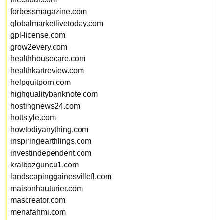
forbessmagazine.com
globalmarketlivetoday.com
gpl-license.com
grow2every.com
healthhousecare.com
healthkartreview.com
helpquitporn.com
highqualitybanknote.com
hostingnews24.com
hottstyle.com
howtodiyanything.com
inspiringearthlings.com
investindependent.com
kralbozguncu1.com
landscapinggainesvillefl.com
maisonhauturier.com
mascreator.com
menafahmi.com