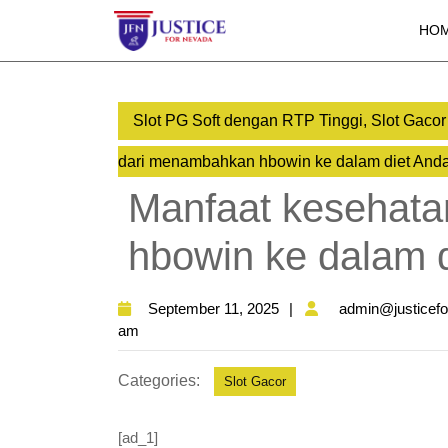
Skip
HO
to
content
Slot PG Soft dengan RTP Tinggi, Slot Gacor
dari menambahkan hbowin ke dalam diet And
Manfaat kesehat
hbowin ke dalam 
September
September 11, 2025
admin@justicef
11,
am
2025
Categories:
Slot Gacor
[ad_1]