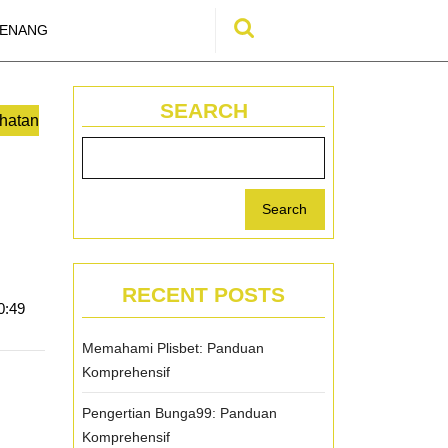
MENANG
Search
for:
SEARCH
hatan
Search
RECENT POSTS
0:49
Memahami Plisbet: Panduan
Komprehensif
Pengertian Bunga99: Panduan
Komprehensif