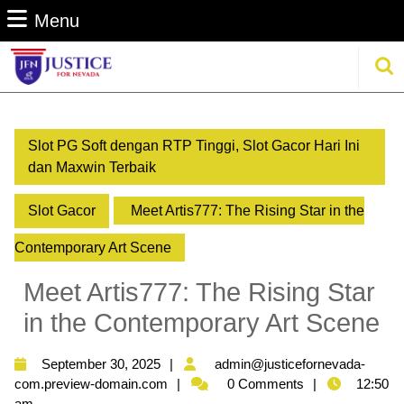
Skip
Menu
Menu
to
content
Se
for
Slot PG Soft dengan RTP Tinggi, Slot Gacor Hari Ini
dan Maxwin Terbaik
Slot Gacor
Meet Artis777: The Rising Star in the
Contemporary Art Scene
Meet Artis777: The Rising Star
in the Contemporary Art Scene
September
September 30, 2025
admin@justicefornevada-
30,
admin@justicefornevada-
com.preview-domain.com
0 Comments
12:50
2025
com.preview-
am