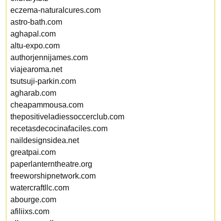
eczema-naturalcures.com
astro-bath.com
aghapal.com
altu-expo.com
authorjennijames.com
viajearoma.net
tsutsuji-parkin.com
agharab.com
cheapammousa.com
thepositiveladiessoccerclub.com
recetasdecocinafaciles.com
naildesignsidea.net
greatpai.com
paperlanterntheatre.org
freeworshipnetwork.com
watercraftllc.com
abourge.com
afiliixs.com