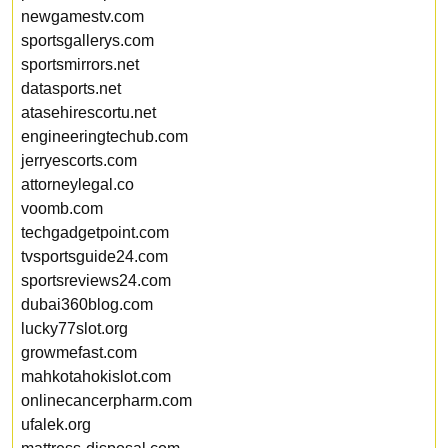
newgamestv.com
sportsgallerys.com
sportsmirrors.net
datasports.net
atasehirescortu.net
engineeringtechub.com
jerryescorts.com
attorneylegal.co
voomb.com
techgadgetpoint.com
tvsportsguide24.com
sportsreviews24.com
dubai360blog.com
lucky77slot.org
growmefast.com
mahkotahokislot.com
onlinecancerpharm.com
ufalek.org