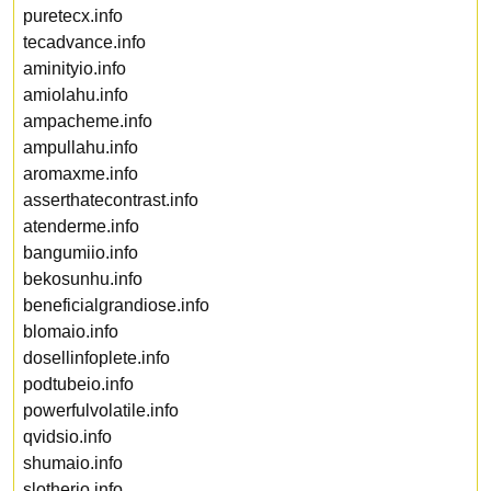
puretecx.info
tecadvance.info
aminityio.info
amiolahu.info
ampacheme.info
ampullahu.info
aromaxme.info
asserthatecontrast.info
atenderme.info
bangumiio.info
bekosunhu.info
beneficialgrandiose.info
blomaio.info
dosellinfoplete.info
podtubeio.info
powerfulvolatile.info
qvidsio.info
shumaio.info
slotherio.info