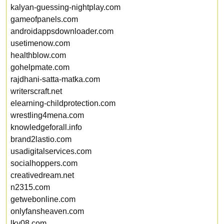
kalyan-guessing-nightplay.com
gameofpanels.com
androidappsdownloader.com
usetimenow.com
healthblow.com
gohelpmate.com
rajdhani-satta-matka.com
writerscraft.net
elearning-childprotection.com
wrestling4mena.com
knowledgeforall.info
brand2lastio.com
usadigitalservices.com
socialhoppers.com
creativedream.net
n2315.com
getwebonline.com
onlyfansheaven.com
lky08.com