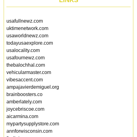
usafullnewz.com
uktimenetwork.com
usaworldnewz.com
todayusaexplore.com
usalocality.com
usafournewz.com
thebalochhal.com
vehicularmaster.com
vibesaccent.com
ampajavierdemiguel.org
brainboosters.co
amberlately.com
joycebriscoe.com
aicarmina.com
mypartysupplystore.com
annforwisconsin.com