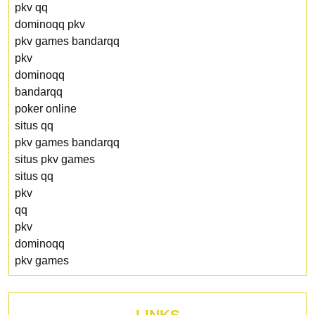
pkv qq
dominoqq pkv
pkv games bandarqq
pkv
dominoqq
bandarqq
poker online
situs qq
pkv games bandarqq
situs pkv games
situs qq
pkv
qq
pkv
dominoqq
pkv games
LINKS