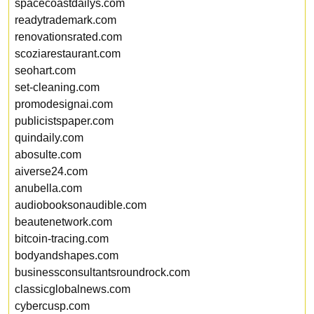
spacecoastdailys.com
readytrademark.com
renovationsrated.com
scoziarestaurant.com
seohart.com
set-cleaning.com
promodesignai.com
publicistspaper.com
quindaily.com
abosulte.com
aiverse24.com
anubella.com
audiobooksonaudible.com
beautenetwork.com
bitcoin-tracing.com
bodyandshapes.com
businessconsultantsroundrock.com
classicglobalnews.com
cybercusp.com