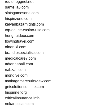
routerloggnet.net
dantella6.com
slotsgamesone.com
hispinzone.com
kalyanbazarnights.com
top-online-casino-usa.com
honghuidoor.com
flowingtravel.com
nineniki.com
brandiospecialists.com
medicalcare7.com
adtennaball.com
nabzah.com
mongive.com
matkagameresultsview.com
getsolutionsonline.com
hispinner.org
criticalinsurance.info
nokariposter.com