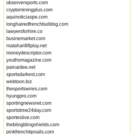
observersports.com
cryptominingplus.com
aquinoticiaspe.com
longhairedfrenchbulldog.com
lawyersforhire.co
businemarket.com
matahari88play.net
moneydescriptor.com
youthsmagazine.com
painaidee.net
sportsdarkest.com
webtoon.biz
thesportswires.com
hyungpro.com
sportingnewsnet.com
sportstime24day.com
sporteslive.com
theblingblingshields.com
pinkfrenchtipnails.com