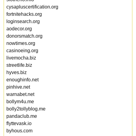
cysapluscertification.org
fortnitehacks.org
loginsearch.org
aodecor.org
donorsmatch.org
nowtimes.org
casinoeing.org
livemocha.biz
streetlife.biz
hyves.biz
enoughinfo.net
pinhive.net
warnabet.net
bollym4u.me
bolly2tollyblog.me
pandaclub.me
flyttevask.io
byhous.com