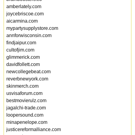
amberlately.com
joycebriscoe.com
aicarmina.com
mypartysupplystore.com
annforwisconsin.com
findjaipur.com
cultofjim.com
glimmerick.com
davidfollett.com
newcollegebeat.com
reverbnewyork.com
skinmerch.com
usvisaforum.com
bestmovierulz.com
jagalchi-trade.com
loopersound.com
minapenelope.com
justicereformalliance.com