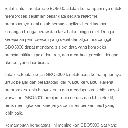
Salah satu fitur utama GBO5000 adalah kemampuannya untuk
memproses sejumlah besar data secara real-time,
membuatnya ideal untuk berbagai aplikasi, dari layanan
keuangan hingga perawatan kesehatan hingga ritel. Dengan
kecepatan pemrosesan yang cepat dan algoritma canggih,
GBO5000 dapat menganalisis set data yang kompleks,
mengidentifikasi pola dan tren, dan membuat prediksi dengan
akurasi yang luar biasa.
Tetapi kekuatan sejati GBO5000 terletak pada kemampuannya
untuk belajar dan beradaptasi dari waktu ke waktu. Karena
memproses lebih banyak data dan mendapatkan lebih banyak
wawasan, GBO5000 menjadi lebih cerdas dan lebih efektif,
terus meningkatkan kinerjanya dan memberikan hasil yang
lebih baik.
Kemampuan beradaptasi ini menjadikan GBO5000 alat yang