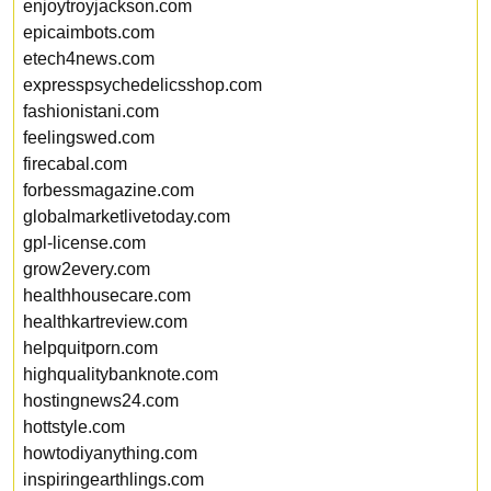
enjoytroyjackson.com
epicaimbots.com
etech4news.com
expresspsychedelicsshop.com
fashionistani.com
feelingswed.com
firecabal.com
forbessmagazine.com
globalmarketlivetoday.com
gpl-license.com
grow2every.com
healthhousecare.com
healthkartreview.com
helpquitporn.com
highqualitybanknote.com
hostingnews24.com
hottstyle.com
howtodiyanything.com
inspiringearthlings.com