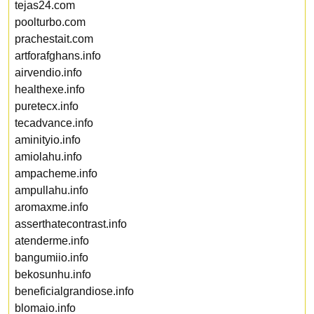
tejas24.com
poolturbo.com
prachestait.com
artforafghans.info
airvendio.info
healthexe.info
puretecx.info
tecadvance.info
aminityio.info
amiolahu.info
ampacheme.info
ampullahu.info
aromaxme.info
asserthatecontrast.info
atenderme.info
bangumiio.info
bekosunhu.info
beneficialgrandiose.info
blomaio.info