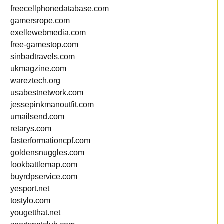
freecellphonedatabase.com
gamersrope.com
exellewebmedia.com
free-gamestop.com
sinbadtravels.com
ukmagzine.com
wareztech.org
usabestnetwork.com
jessepinkmanoutfit.com
umailsend.com
retarys.com
fasterformationcpf.com
goldensnuggles.com
lookbattlemap.com
buyrdpservice.com
yesport.net
tostylo.com
yougetthat.net