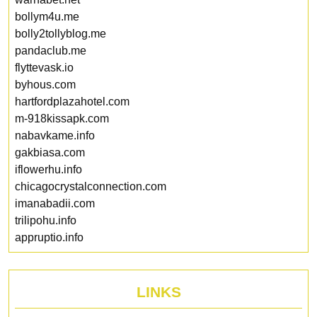
bollym4u.me
bolly2tollyblog.me
pandaclub.me
flyttevask.io
byhous.com
hartfordplazahotel.com
m-918kissapk.com
nabavkame.info
gakbiasa.com
iflowerhu.info
chicagocrystalconnection.com
imanabadii.com
trilipohu.info
appruptio.info
LINKS