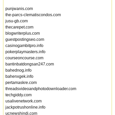
punjwanis.com
the-parcs-clematiscondos.com
jusu-gb.com
thecarepet.com
blogwriterplus.com
guestpostingseo.com
casinogambitpro.info
pokerplaymasters.info
courseoncourse.com
bantinbatdongsan247.com
bahednog.info
bahenxgek.info
pertamaskre.com
threadsvideoandphotodownloader.com
techgiddy.com
usalivenetwork.com
jackpotrushonline.info
ucnewshindi.com