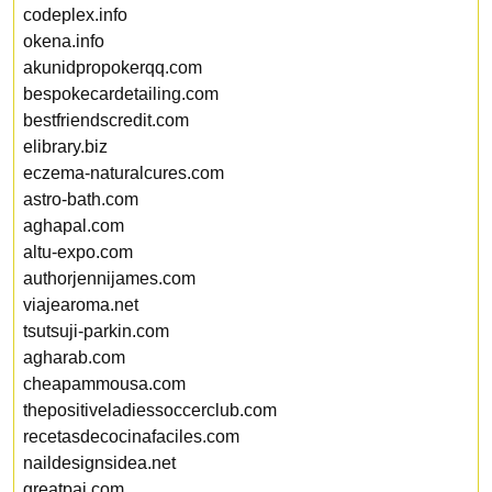
codeplex.info
okena.info
akunidpropokerqq.com
bespokecardetailing.com
bestfriendscredit.com
elibrary.biz
eczema-naturalcures.com
astro-bath.com
aghapal.com
altu-expo.com
authorjennijames.com
viajearoma.net
tsutsuji-parkin.com
agharab.com
cheapammousa.com
thepositiveladiessoccerclub.com
recetasdecocinafaciles.com
naildesignsidea.net
greatpai.com