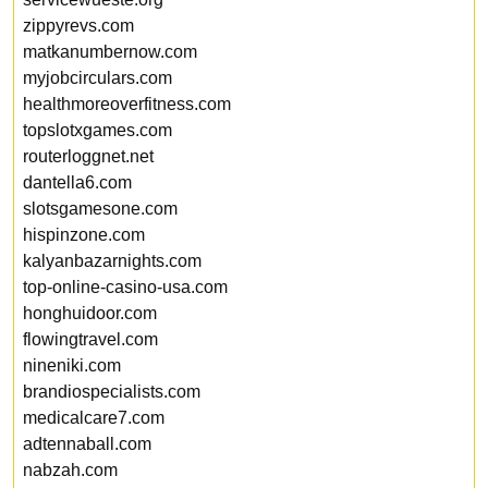
zippyrevs.com
matkanumbernow.com
myjobcirculars.com
healthmoreoverfitness.com
topslotxgames.com
routerloggnet.net
dantella6.com
slotsgamesone.com
hispinzone.com
kalyanbazarnights.com
top-online-casino-usa.com
honghuidoor.com
flowingtravel.com
nineniki.com
brandiospecialists.com
medicalcare7.com
adtennaball.com
nabzah.com