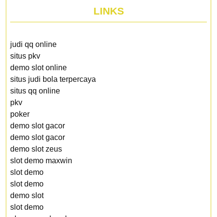
LINKS
judi qq online
situs pkv
demo slot online
situs judi bola terpercaya
situs qq online
pkv
poker
demo slot gacor
demo slot gacor
demo slot zeus
slot demo maxwin
slot demo
slot demo
demo slot
slot demo