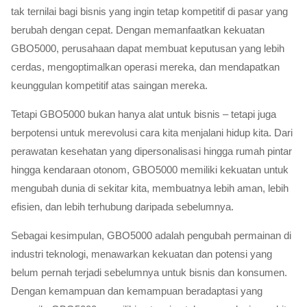
tak ternilai bagi bisnis yang ingin tetap kompetitif di pasar yang
berubah dengan cepat. Dengan memanfaatkan kekuatan
GBO5000, perusahaan dapat membuat keputusan yang lebih
cerdas, mengoptimalkan operasi mereka, dan mendapatkan
keunggulan kompetitif atas saingan mereka.
Tetapi GBO5000 bukan hanya alat untuk bisnis – tetapi juga
berpotensi untuk merevolusi cara kita menjalani hidup kita. Dari
perawatan kesehatan yang dipersonalisasi hingga rumah pintar
hingga kendaraan otonom, GBO5000 memiliki kekuatan untuk
mengubah dunia di sekitar kita, membuatnya lebih aman, lebih
efisien, dan lebih terhubung daripada sebelumnya.
Sebagai kesimpulan, GBO5000 adalah pengubah permainan di
industri teknologi, menawarkan kekuatan dan potensi yang
belum pernah terjadi sebelumnya untuk bisnis dan konsumen.
Dengan kemampuan dan kemampuan beradaptasi yang