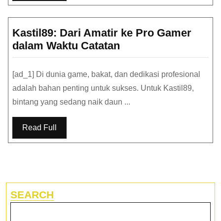
Kastil89: Dari Amatir ke Pro Gamer
Kastil89:
dalam Waktu Catatan
Dari
Amatir
[ad_1] Di dunia game, bakat, dan dedikasi profesional
ke
adalah bahan penting untuk sukses. Untuk Kastil89,
Pro
bintang yang sedang naik daun ...
Gamer
dalam
Read Full
Waktu
Catatan
SEARCH