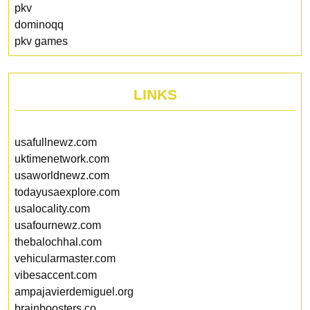
pkv
dominoqq
pkv games
LINKS
usafullnewz.com
uktimenetwork.com
usaworldnewz.com
todayusaexplore.com
usalocality.com
usafournewz.com
thebalochhal.com
vehicularmaster.com
vibesaccent.com
ampajavierdemiguel.org
brainboosters.co