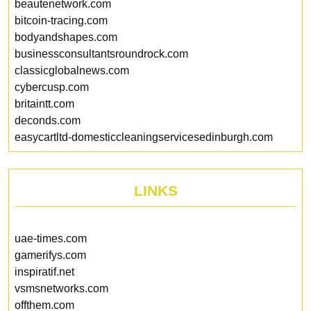
beautenetwork.com
bitcoin-tracing.com
bodyandshapes.com
businessconsultantsroundrock.com
classicglobalnews.com
cybercusp.com
britaintt.com
deconds.com
easycartltd-domesticcleaningservicesedinburgh.com
LINKS
uae-times.com
gamerifys.com
inspiratif.net
vsmsnetworks.com
offthem.com