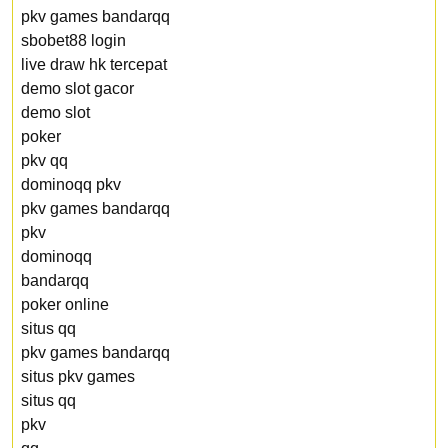
pkv games bandarqq
sbobet88 login
live draw hk tercepat
demo slot gacor
demo slot
poker
pkv qq
dominoqq pkv
pkv games bandarqq
pkv
dominoqq
bandarqq
poker online
situs qq
pkv games bandarqq
situs pkv games
situs qq
pkv