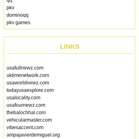
qq
pkv
dominoqq
pkv games
LINKS
usafullnewz.com
uktimenetwork.com
usaworldnewz.com
todayusaexplore.com
usalocality.com
usafournewz.com
thebalochhal.com
vehicularmaster.com
vibesaccent.com
ampajavierdemiguel.org