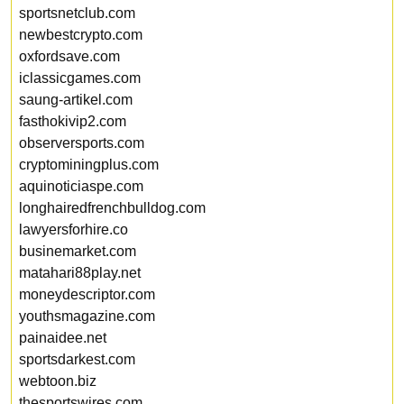
sportsnetclub.com
newbestcrypto.com
oxfordsave.com
iclassicgames.com
saung-artikel.com
fasthokivip2.com
observersports.com
cryptominingplus.com
aquinoticiaspe.com
longhairedfrenchbulldog.com
lawyersforhire.co
businemarket.com
matahari88play.net
moneydescriptor.com
youthsmagazine.com
painaidee.net
sportsdarkest.com
webtoon.biz
thesportswires.com