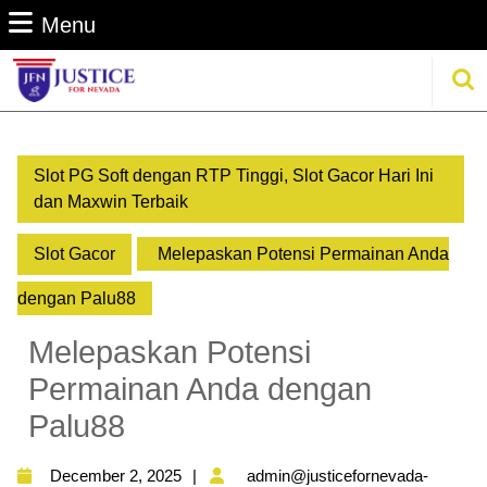
Skip
Menu
Menu
to
content
Se
for
Slot PG Soft dengan RTP Tinggi, Slot Gacor Hari Ini
dan Maxwin Terbaik
Slot Gacor
Melepaskan Potensi Permainan Anda
dengan Palu88
Melepaskan Potensi
Permainan Anda dengan
Palu88
December
December 2, 2025
admin@justicefornevada-