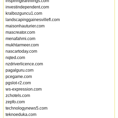
inspiringearthlings.com
investindependent.com
kralbozguncu1.com
landscapinggainesvillefl.com
maisonhauturier.com
mascreator.com
menafahmi.com
mukhtarmeer.com
nascartoday.com
nqted.com
nzdriverlicence.com
pagalguru.com
pcegame.com
pgslot-r2.com
ws-expression.com
zchotels.com
zepfo.com
technologynews5.com
teknoeduka.com