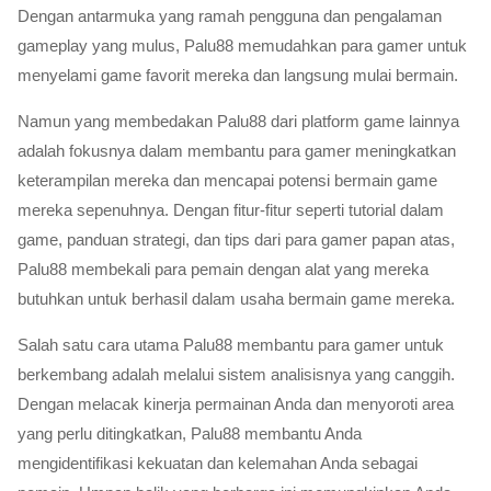
Dengan antarmuka yang ramah pengguna dan pengalaman
gameplay yang mulus, Palu88 memudahkan para gamer untuk
menyelami game favorit mereka dan langsung mulai bermain.
Namun yang membedakan Palu88 dari platform game lainnya
adalah fokusnya dalam membantu para gamer meningkatkan
keterampilan mereka dan mencapai potensi bermain game
mereka sepenuhnya. Dengan fitur-fitur seperti tutorial dalam
game, panduan strategi, dan tips dari para gamer papan atas,
Palu88 membekali para pemain dengan alat yang mereka
butuhkan untuk berhasil dalam usaha bermain game mereka.
Salah satu cara utama Palu88 membantu para gamer untuk
berkembang adalah melalui sistem analisisnya yang canggih.
Dengan melacak kinerja permainan Anda dan menyoroti area
yang perlu ditingkatkan, Palu88 membantu Anda
mengidentifikasi kekuatan dan kelemahan Anda sebagai