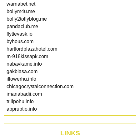
warnabet.net
bollym4u.me
bolly2tollyblog.me
pandaclub.me
flyttevask.io
byhous.com
hartfordplazahotel.com
m-918kissapk.com
nabavkame.info
gakbiasa.com
iflowerhu.info
chicagocrystalconnection.com
imanabadii.com
trilipohu.info
appruptio.info
LINKS