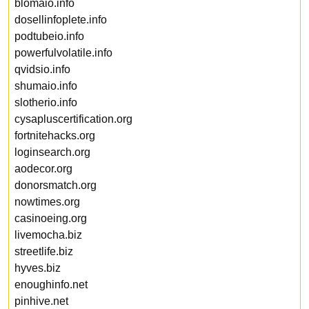
blomaio.info
dosellinfoplete.info
podtubeio.info
powerfulvolatile.info
qvidsio.info
shumaio.info
slotherio.info
cysapluscertification.org
fortnitehacks.org
loginsearch.org
aodecor.org
donorsmatch.org
nowtimes.org
casinoeing.org
livemocha.biz
streetlife.biz
hyves.biz
enoughinfo.net
pinhive.net