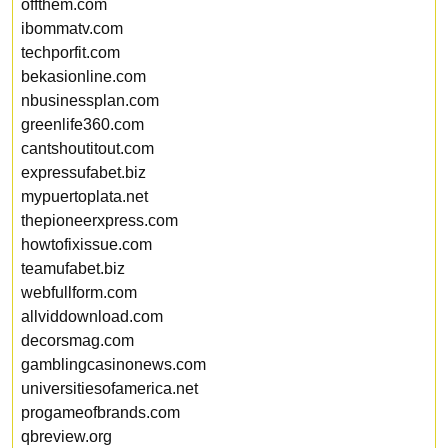
offthem.com
ibommatv.com
techporfit.com
bekasionline.com
nbusinessplan.com
greenlife360.com
cantshoutitout.com
expressufabet.biz
mypuertoplata.net
thepioneerxpress.com
howtofixissue.com
teamufabet.biz
webfullform.com
allviddownload.com
decorsmag.com
gamblingcasinonews.com
universitiesofamerica.net
progameofbrands.com
qbreview.org