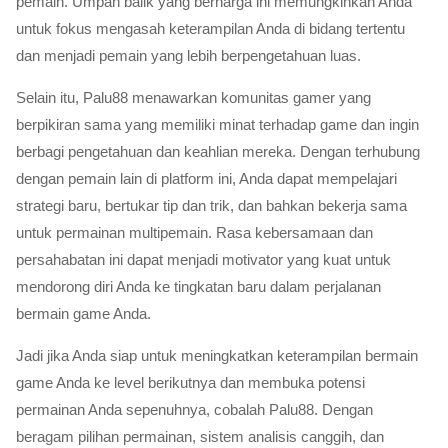
pemain. Umpan balik yang berharga ini memungkinkan Anda
untuk fokus mengasah keterampilan Anda di bidang tertentu
dan menjadi pemain yang lebih berpengetahuan luas.
Selain itu, Palu88 menawarkan komunitas gamer yang
berpikiran sama yang memiliki minat terhadap game dan ingin
berbagi pengetahuan dan keahlian mereka. Dengan terhubung
dengan pemain lain di platform ini, Anda dapat mempelajari
strategi baru, bertukar tip dan trik, dan bahkan bekerja sama
untuk permainan multipemain. Rasa kebersamaan dan
persahabatan ini dapat menjadi motivator yang kuat untuk
mendorong diri Anda ke tingkatan baru dalam perjalanan
bermain game Anda.
Jadi jika Anda siap untuk meningkatkan keterampilan bermain
game Anda ke level berikutnya dan membuka potensi
permainan Anda sepenuhnya, cobalah Palu88. Dengan
beragam pilihan permainan, sistem analisis canggih, dan