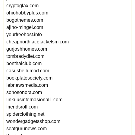
cryptoglax.com
ohiohobbyplus.com
bogothemes.com
ajino-mingei.com
yourfreehost.info
cheapnorthfacejacketsm.com
gurjoshhomes.com
tombradydiet.com
bonthaiclub.com
casusbelli-mod.com
bookplatesociety.com
lebnewsmedia.com
sonosonora.com
linkuusinternasional1.com
friendsroll.com
spiderclothing.net
wondergadgetsshop.com
seatgurunews.com