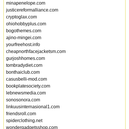
minapenelope.com
justicereformalliance.com
cryptoglax.com
ohiohobbyplus.com
bogothemes.com
ajino-mingei.com
yourfreehost.info
cheapnorthfacejacketsm.com
gurjoshhomes.com
tombradydiet.com
bonthaiclub.com
casusbelli-mod.com
bookplatesociety.com
lebnewsmedia.com
sonosonora.com
linkuusinternasional1.com
friendsroll.com
spiderclothing.net
wondergadgetsshop.com