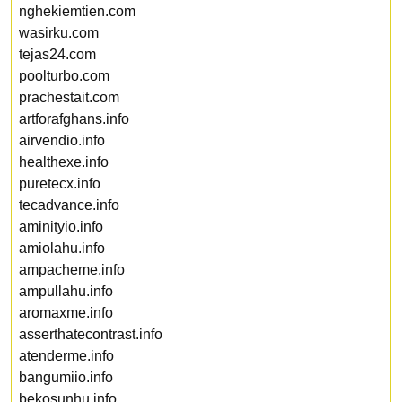
nghekiemtien.com
wasirku.com
tejas24.com
poolturbo.com
prachestait.com
artforafghans.info
airvendio.info
healthexe.info
puretecx.info
tecadvance.info
aminityio.info
amiolahu.info
ampacheme.info
ampullahu.info
aromaxme.info
asserthatecontrast.info
atenderme.info
bangumiio.info
bekosunhu.info