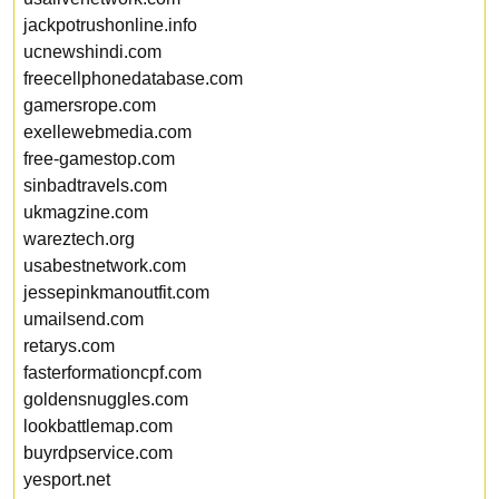
jackpotrushonline.info
ucnewshindi.com
freecellphonedatabase.com
gamersrope.com
exellewebmedia.com
free-gamestop.com
sinbadtravels.com
ukmagzine.com
wareztech.org
usabestnetwork.com
jessepinkmanoutfit.com
umailsend.com
retarys.com
fasterformationcpf.com
goldensnuggles.com
lookbattlemap.com
buyrdpservice.com
yesport.net