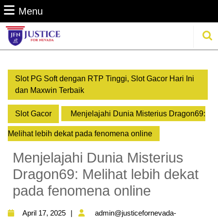
Skip
Menu
Menu
to
content
Se
for
Slot PG Soft dengan RTP Tinggi, Slot Gacor Hari Ini
dan Maxwin Terbaik
Slot Gacor
Menjelajahi Dunia Misterius Dragon69:
Melihat lebih dekat pada fenomena online
Menjelajahi Dunia Misterius
Dragon69: Melihat lebih dekat
pada fenomena online
April
April 17, 2025
admin@justicefornevada-