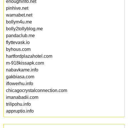
enoughinfo.net
pinhive.net
warnabet.net
bollym4u.me
bolly2tollyblog.me
pandaclub.me
flyttevask.io
byhous.com
hartfordplazahotel.com
m-918kissapk.com
nabavkame.info
gakbiasa.com
iflowerhu.info
chicagocrystalconnection.com
imanabadii.com
trilipohu.info
appruptio.info