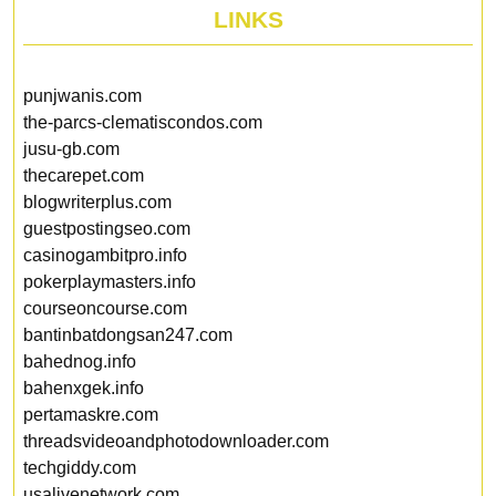
LINKS
punjwanis.com
the-parcs-clematiscondos.com
jusu-gb.com
thecarepet.com
blogwriterplus.com
guestpostingseo.com
casinogambitpro.info
pokerplaymasters.info
courseoncourse.com
bantinbatdongsan247.com
bahednog.info
bahenxgek.info
pertamaskre.com
threadsvideoandphotodownloader.com
techgiddy.com
usalivenetwork.com