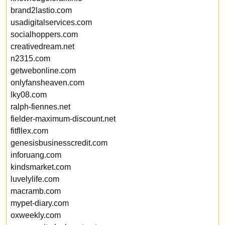
brand2lastio.com
usadigitalservices.com
socialhoppers.com
creativedream.net
n2315.com
getwebonline.com
onlyfansheaven.com
lky08.com
ralph-fiennes.net
fielder-maximum-discount.net
fitfllex.com
genesisbusinesscredit.com
inforuang.com
kindsmarket.com
luvelylife.com
macramb.com
mypet-diary.com
oxweekly.com