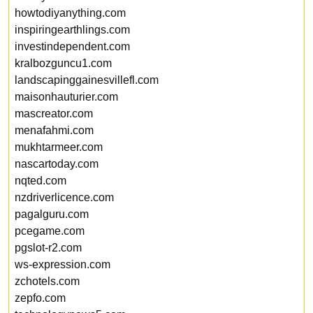
howtodiyanything.com
inspiringearthlings.com
investindependent.com
kralbozguncu1.com
landscapinggainesvillefl.com
maisonhauturier.com
mascreator.com
menafahmi.com
mukhtarmeer.com
nascartoday.com
nqted.com
nzdriverlicence.com
pagalguru.com
pcegame.com
pgslot-r2.com
ws-expression.com
zchotels.com
zepfo.com