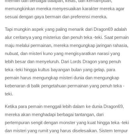
memilih dari berbagai balapan, kelas, dan kemampuan,
memungkinkan mereka menyesuaikan karakter mereka agar
sesuai dengan gaya bermain dan preferensi mereka.
Tapi mungkin aspek yang paling menarik dari Dragon69 adalah
alur ceritanya yang misterius dan penuh teka -teki. Saat pemain
maju melalui permainan, mereka mengungkap jaringan rahasia,
nubuat, dan misteri kuno yang mengisyaratkan narasi yang
lebih besar dan menyeluruh. Dari Lords Dragon yang penuh
teka -teki hingga kultus bayangan bulan yang gelap, para
pemain harus mengungkap misteri dunia dan mengungkap
kebenaran di balik pengetahuan permainan yang penuh teka -
teki.
Ketika para pemain menggali lebih dalam ke dunia Dragon69,
mereka akan menghadapi berbagai tantangan, dari
pertempuran sengit dengan monster yang kuat hingga teka -teki
dan misteri yang rumit yang harus diselesaikan. Sistem tempur