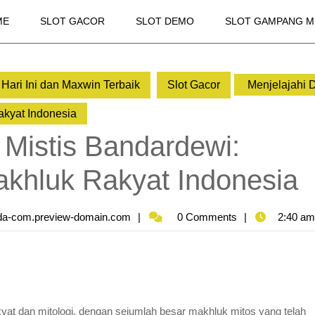
ME
SLOT GACOR
SLOT DEMO
SLOT GAMPANG 
 Hari Ini dan Maxwin Terbaik
Slot Gacor
Menjelajahi 
akyat Indonesia
 Mistis Bandardewi:
khluk Rakyat Indonesia
admin@justicefornevada-
da-com.preview-domain.com
0 Comments
2:40 am
com.preview-
domain.com
kyat dan mitologi, dengan sejumlah besar makhluk mitos yang telah