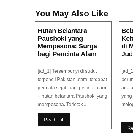
You May Also Like
Hutan Belantara
Beb
Paushoki yang
Keb
Mempesona: Surga
di 
Hutan
bagi Pencinta Alam
Jud
Belantara
Paushoki
[ad_1] Tersembunyi di sudut
[ad_
yang
terpencil Pakistan utara, terdapat
beru
Mempesona
permata sejati bagi pecinta alam
adala
Surga
– hutan belantara Paushoki yang
yang
bagi
mempesona. Terletak ...
mele
Pencinta
...
Alam
Read Full
Re