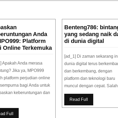
askan
Benteng786: bintan
eruntungan Anda
yang sedang naik d
Bent
MPO999: Platform
di dunia digital
Bebaskan
bint
i Online Terkemuka
Keberuntungan
yang
[ad_1] Di zaman sekarang ini
Anda
seda
1] Apakah Anda merasa
dunia digital terus berkemb
di
naik
ntung? Jika ya, MPO999
dan berkembang, dengan
:
MPO999:
daun
h platform perjudian online
platform dan teknologi baru
Platform
di
 sempurna bagi Anda untuk
muncul dengan cepat. Salah 
Judi
duni
paskan keberuntungan dan
Online
digita
Read Full
Terkemuka
ad Full