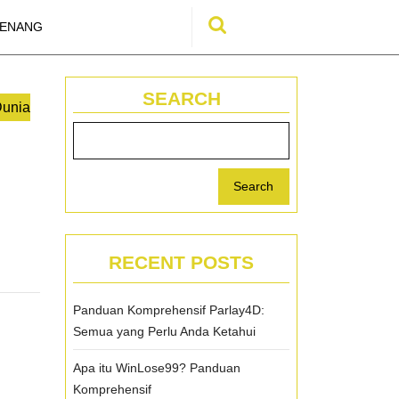
MENANG
Search
for:
SEARCH
Dunia
Search
RECENT POSTS
Panduan Komprehensif Parlay4D:
Semua yang Perlu Anda Ketahui
Apa itu WinLose99? Panduan
Komprehensif