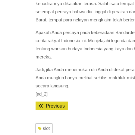
kehadirannya dikatakan terasa. Salah satu tempat
setempat percaya bahwa dia tinggal di perairan d
Barat, tempat para nelayan mengklaim telah bert
Apakah Anda percaya pada keberadaan Bandardewi a
cerita rakyat Indonesia ini. Menjelajahi legenda 
tentang warisan budaya Indonesia yang kaya dan 
mereka.
Jadi, jika Anda menemukan diri Anda di dekat per
Anda mungkin hanya melihat sekilas makhluk misti
secara langsung.
[ad_2]
Post
Previous
Previous
post:
navigation
slot