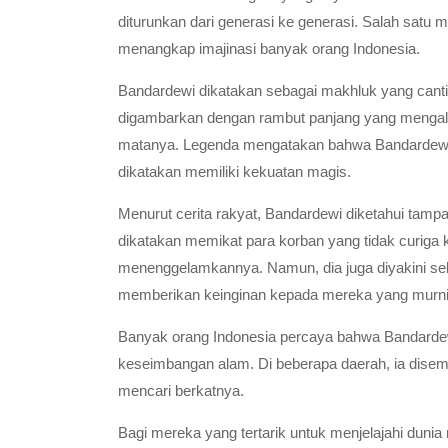
diturunkan dari generasi ke generasi. Salah satu 
menangkap imajinasi banyak orang Indonesia.
Bandardewi dikatakan sebagai makhluk yang canti
digambarkan dengan rambut panjang yang mengali
matanya. Legenda mengatakan bahwa Bandardewi ti
dikatakan memiliki kekuatan magis.
Menurut cerita rakyat, Bandardewi diketahui tamp
dikatakan memikat para korban yang tidak curig
menenggelamkannya. Namun, dia juga diyakini s
memberikan keinginan kepada mereka yang murni 
Banyak orang Indonesia percaya bahwa Bandardew
keseimbangan alam. Di beberapa daerah, ia dis
mencari berkatnya.
Bagi mereka yang tertarik untuk menjelajahi dunia