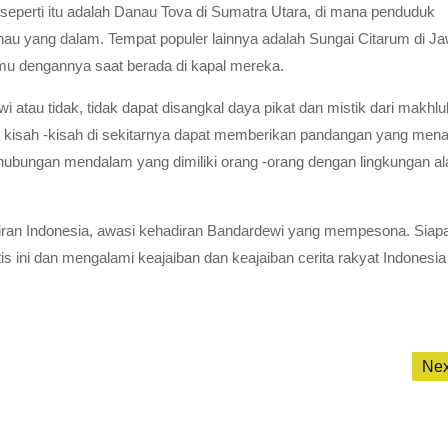
 seperti itu adalah Danau Tova di Sumatra Utara, di mana penduduk
anau yang dalam. Tempat populer lainnya adalah Sungai Citarum di J
emu dengannya saat berada di kapal mereka.
tau tidak, tidak dapat disangkal daya pikat dan mistik dari makhlu
dan kisah -kisah di sekitarnya dapat memberikan pandangan yang mena
hubungan mendalam yang dimiliki orang -orang dengan lingkungan a
airan Indonesia, awasi kehadiran Bandardewi yang mempesona. Siapa
s ini dan mengalami keajaiban dan keajaiban cerita rakyat Indonesia
Nex