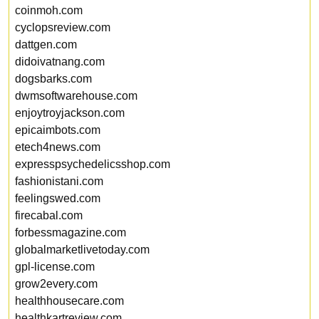
coinmoh.com
cyclopsreview.com
dattgen.com
didoivatnang.com
dogsbarks.com
dwmsoftwarehouse.com
enjoytroyjackson.com
epicaimbots.com
etech4news.com
expresspsychedelicsshop.com
fashionistani.com
feelingswed.com
firecabal.com
forbessmagazine.com
globalmarketlivetoday.com
gpl-license.com
grow2every.com
healthhousecare.com
healthkartreview.com