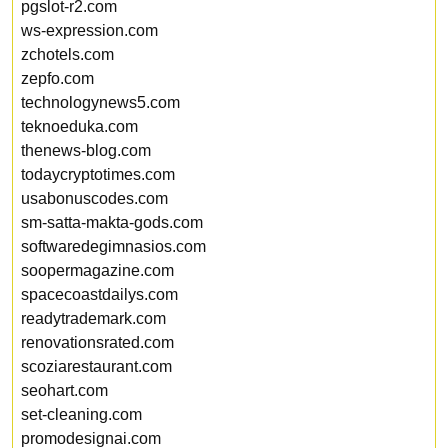
pgslot-r2.com
ws-expression.com
zchotels.com
zepfo.com
technologynews5.com
teknoeduka.com
thenews-blog.com
todaycryptotimes.com
usabonuscodes.com
sm-satta-makta-gods.com
softwaredegimnasios.com
soopermagazine.com
spacecoastdailys.com
readytrademark.com
renovationsrated.com
scoziarestaurant.com
seohart.com
set-cleaning.com
promodesignai.com