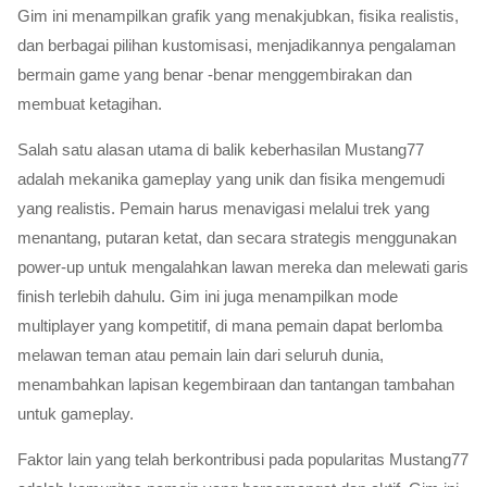
Gim ini menampilkan grafik yang menakjubkan, fisika realistis,
dan berbagai pilihan kustomisasi, menjadikannya pengalaman
bermain game yang benar -benar menggembirakan dan
membuat ketagihan.
Salah satu alasan utama di balik keberhasilan Mustang77
adalah mekanika gameplay yang unik dan fisika mengemudi
yang realistis. Pemain harus menavigasi melalui trek yang
menantang, putaran ketat, dan secara strategis menggunakan
power-up untuk mengalahkan lawan mereka dan melewati garis
finish terlebih dahulu. Gim ini juga menampilkan mode
multiplayer yang kompetitif, di mana pemain dapat berlomba
melawan teman atau pemain lain dari seluruh dunia,
menambahkan lapisan kegembiraan dan tantangan tambahan
untuk gameplay.
Faktor lain yang telah berkontribusi pada popularitas Mustang77