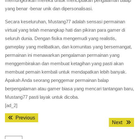
memungkinkan mereka untuk menciptakan pengalaman balap
yang benar -benar unik dan dipersonalisasi.
Secara keseluruhan, Mustang77 adalah sensasi permainan
virtual yang telah menangkap hati dan pikiran para gamer di
seluruh dunia. Dengan fisika mengemudi yang realistis,
gameplay yang melibatkan, dan komunitas yang bersemangat,
permainan ini menawarkan pengalaman permainan yang
menggembirakan dan membuat ketagihan yang pasti akan
membuat pemain kembali untuk mendapatkan lebih banyak.
Apakah Anda seorang penggemar permainan balap
berpengalaman atau gamer biasa yang mencari tantangan baru,
Mustang77 pasti layak untuk dicoba.
[ad_2]
Post
Previous
Previous
Next
Next
post:
navigation
post: