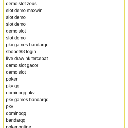
demo slot zeus
slot demo maxwin
slot demo
slot demo
demo slot
slot demo
pkv games bandarqq
sbobet88 login
live draw hk tercepat
demo slot gacor
demo slot
poker
pkv qq
dominoqq pkv
pkv games bandarqq
pkv
dominoqq
bandarqq
poker online