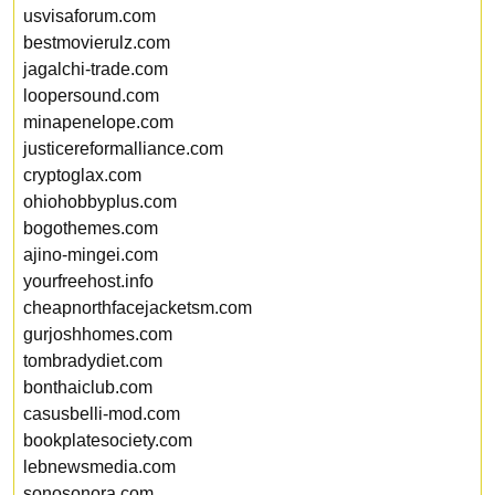
usvisaforum.com
bestmovierulz.com
jagalchi-trade.com
loopersound.com
minapenelope.com
justicereformalliance.com
cryptoglax.com
ohiohobbyplus.com
bogothemes.com
ajino-mingei.com
yourfreehost.info
cheapnorthfacejacketsm.com
gurjoshhomes.com
tombradydiet.com
bonthaiclub.com
casusbelli-mod.com
bookplatesociety.com
lebnewsmedia.com
sonosonora.com