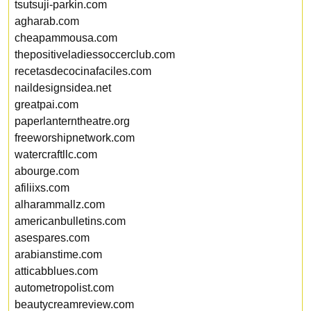
tsutsuji-parkin.com
agharab.com
cheapammousa.com
thepositiveladiessoccerclub.com
recetasdecocinafaciles.com
naildesignsidea.net
greatpai.com
paperlanterntheatre.org
freeworshipnetwork.com
watercraftllc.com
abourge.com
afiliixs.com
alharammallz.com
americanbulletins.com
asespares.com
arabianstime.com
atticabblues.com
autometropolist.com
beautycreamreview.com