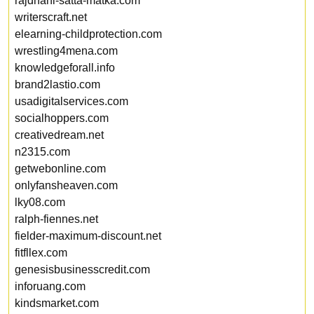
rajdhani-satta-matka.com
writerscraft.net
elearning-childprotection.com
wrestling4mena.com
knowledgeforall.info
brand2lastio.com
usadigitalservices.com
socialhoppers.com
creativedream.net
n2315.com
getwebonline.com
onlyfansheaven.com
lky08.com
ralph-fiennes.net
fielder-maximum-discount.net
fitfllex.com
genesisbusinesscredit.com
inforuang.com
kindsmarket.com