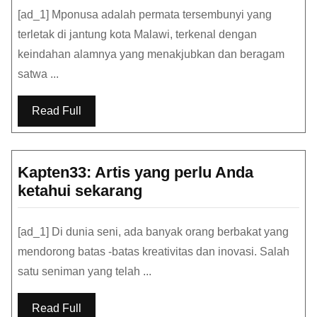
Alam
[ad_1] Mponusa adalah permata tersembunyi yang
Mpon
terletak di jantung kota Malawi, terkenal dengan
keindahan alamnya yang menakjubkan dan beragam
satwa ...
Read Full
Kapten33: Artis yang perlu Anda
Kapten33:
ketahui sekarang
Artis
yang
[ad_1] Di dunia seni, ada banyak orang berbakat yang
perlu
mendorong batas -batas kreativitas dan inovasi. Salah
Anda
satu seniman yang telah ...
ketahui
sekarang
Read Full