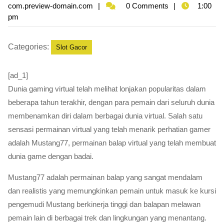
15,
admin@justicefornevada-
com.preview-domain.com
0 Comments
1:00
2025
com.preview-
pm
domain.com
Categories:
Slot Gacor
[ad_1]
Dunia gaming virtual telah melihat lonjakan popularitas dalam
beberapa tahun terakhir, dengan para pemain dari seluruh dunia
membenamkan diri dalam berbagai dunia virtual. Salah satu
sensasi permainan virtual yang telah menarik perhatian gamer
adalah Mustang77, permainan balap virtual yang telah membuat
dunia game dengan badai.
Mustang77 adalah permainan balap yang sangat mendalam
dan realistis yang memungkinkan pemain untuk masuk ke kursi
pengemudi Mustang berkinerja tinggi dan balapan melawan
pemain lain di berbagai trek dan lingkungan yang menantang.