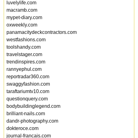
luvelylife.com
macramb.com
mypet-diary.com
oxweekly.com
panamacitydeckcontractors.com
westfashions.com
toolshandy.com
travelstager.com
trendinspires.com
rannyephul.com
reportradar360.com
swaggyfashion.com
taraftariumtv10.com
questionquery.com
bodybuildinglegend.com
brilliant-nails.com
dandr-photography.com
dokteroce.com
journal-francais.com