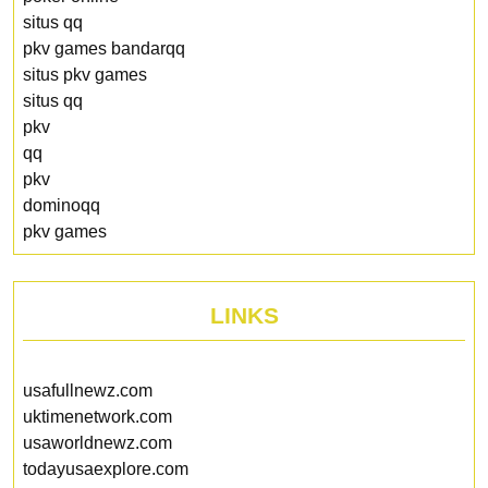
situs qq
pkv games bandarqq
situs pkv games
situs qq
pkv
qq
pkv
dominoqq
pkv games
LINKS
usafullnewz.com
uktimenetwork.com
usaworldnewz.com
todayusaexplore.com