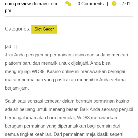
7,
admin@justicefornevada-
com.preview-domain.com
0 Comments
7:01
2026
com.preview-
pm
domain.com
Categories:
Slot Gacor
[ad_1]
Jika Anda penggemar permainan kasino dan sedang mencari
platform baru dan menarik untuk dijelajahi, Anda bisa
mengunjungi WD88. Kasino online ini menawarkan berbagai
macam permainan yang pasti akan menghibur Anda selama
berjam-jam.
Salah satu sensasi terbesar dalam bermain permainan kasino
adalah peluang untuk menang besar. Baik Anda seorang penjudi
berpengalaman atau baru memulai, WD88 menawarkan
beragam permainan yang diperuntukkan bagi pemain dari
semua tingkat keahlian. Dari permainan meja klasik seperti