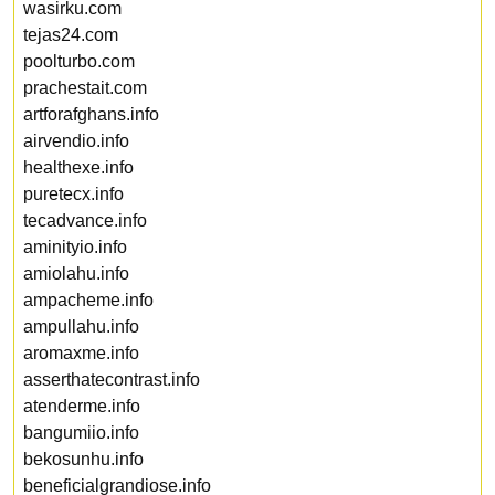
wasirku.com
tejas24.com
poolturbo.com
prachestait.com
artforafghans.info
airvendio.info
healthexe.info
puretecx.info
tecadvance.info
aminityio.info
amiolahu.info
ampacheme.info
ampullahu.info
aromaxme.info
asserthatecontrast.info
atenderme.info
bangumiio.info
bekosunhu.info
beneficialgrandiose.info