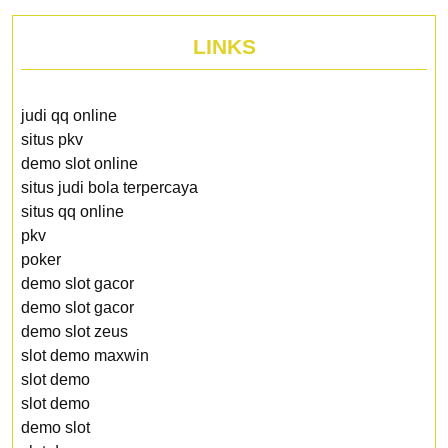
LINKS
judi qq online
situs pkv
demo slot online
situs judi bola terpercaya
situs qq online
pkv
poker
demo slot gacor
demo slot gacor
demo slot zeus
slot demo maxwin
slot demo
slot demo
demo slot