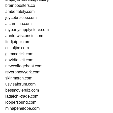
brainboosters.co
amberlately.com
joycebriscoe.com
aicarmina.com
mypartysupplystore.com
annforwisconsin.com
findjaipur.com
cultofjim.com
glimmerick.com
davidfollett.com
newcollegebeat.com
reverbnewyork.com
skinmerch.com
usvisaforum.com
bestmovierulz.com
jagalchi-trade.com
loopersound.com
minapenelope.com