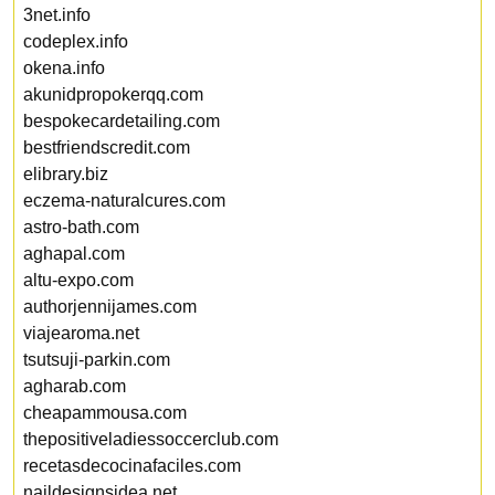
3net.info
codeplex.info
okena.info
akunidpropokerqq.com
bespokecardetailing.com
bestfriendscredit.com
elibrary.biz
eczema-naturalcures.com
astro-bath.com
aghapal.com
altu-expo.com
authorjennijames.com
viajearoma.net
tsutsuji-parkin.com
agharab.com
cheapammousa.com
thepositiveladiessoccerclub.com
recetasdecocinafaciles.com
naildesignsidea.net