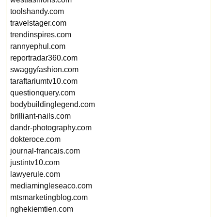
toolshandy.com
travelstager.com
trendinspires.com
rannyephul.com
reportradar360.com
swaggyfashion.com
taraftariumtv10.com
questionquery.com
bodybuildinglegend.com
brilliant-nails.com
dandr-photography.com
dokteroce.com
journal-francais.com
justintv10.com
lawyerule.com
mediamingleseaco.com
mtsmarketingblog.com
nghekiemtien.com