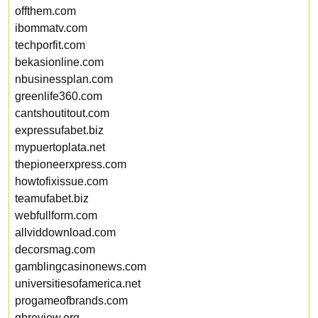
offthem.com
ibommatv.com
techporfit.com
bekasionline.com
nbusinessplan.com
greenlife360.com
cantshoutitout.com
expressufabet.biz
mypuertoplata.net
thepioneerxpress.com
howtofixissue.com
teamufabet.biz
webfullform.com
allviddownload.com
decorsmag.com
gamblingcasinonews.com
universitiesofamerica.net
progameofbrands.com
qbreview.org