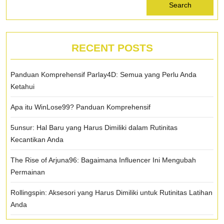
Search
RECENT POSTS
Panduan Komprehensif Parlay4D: Semua yang Perlu Anda
Ketahui
Apa itu WinLose99? Panduan Komprehensif
5unsur: Hal Baru yang Harus Dimiliki dalam Rutinitas
Kecantikan Anda
The Rise of Arjuna96: Bagaimana Influencer Ini Mengubah
Permainan
Rollingspin: Aksesori yang Harus Dimiliki untuk Rutinitas Latihan
Anda