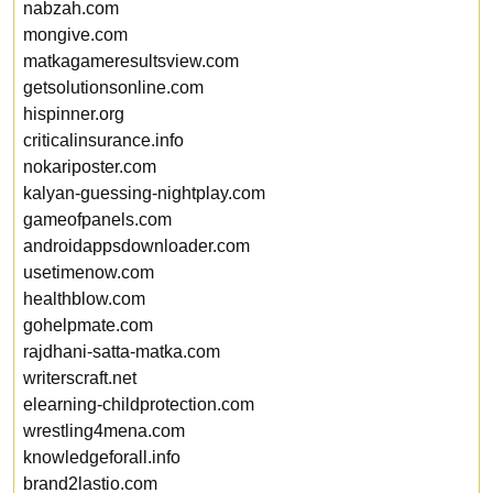
nabzah.com
mongive.com
matkagameresultsview.com
getsolutionsonline.com
hispinner.org
criticalinsurance.info
nokariposter.com
kalyan-guessing-nightplay.com
gameofpanels.com
androidappsdownloader.com
usetimenow.com
healthblow.com
gohelpmate.com
rajdhani-satta-matka.com
writerscraft.net
elearning-childprotection.com
wrestling4mena.com
knowledgeforall.info
brand2lastio.com