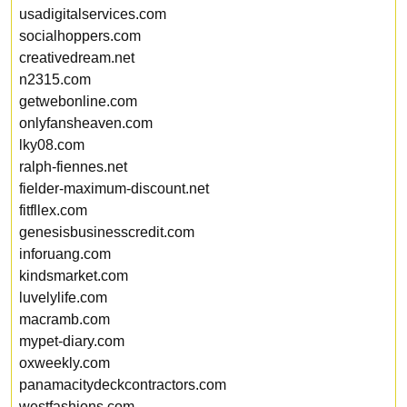
usadigitalservices.com
socialhoppers.com
creativedream.net
n2315.com
getwebonline.com
onlyfansheaven.com
lky08.com
ralph-fiennes.net
fielder-maximum-discount.net
fitfllex.com
genesisbusinesscredit.com
inforuang.com
kindsmarket.com
luvelylife.com
macramb.com
mypet-diary.com
oxweekly.com
panamacitydeckcontractors.com
westfashions.com