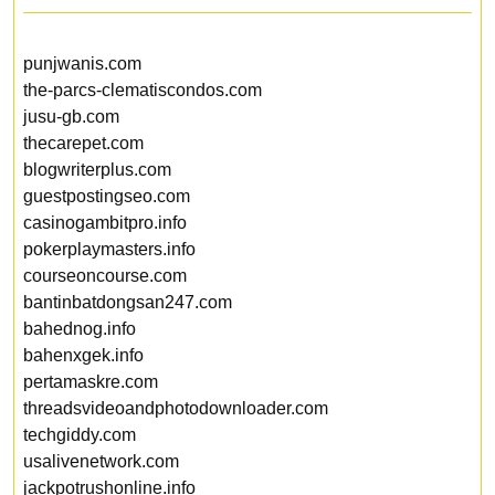
punjwanis.com
the-parcs-clematiscondos.com
jusu-gb.com
thecarepet.com
blogwriterplus.com
guestpostingseo.com
casinogambitpro.info
pokerplaymasters.info
courseoncourse.com
bantinbatdongsan247.com
bahednog.info
bahenxgek.info
pertamaskre.com
threadsvideoandphotodownloader.com
techgiddy.com
usalivenetwork.com
jackpotrushonline.info