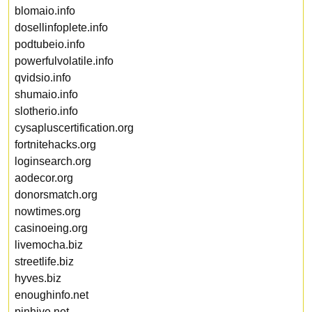
blomaio.info
dosellinfoplete.info
podtubeio.info
powerfulvolatile.info
qvidsio.info
shumaio.info
slotherio.info
cysapluscertification.org
fortnitehacks.org
loginsearch.org
aodecor.org
donorsmatch.org
nowtimes.org
casinoeing.org
livemocha.biz
streetlife.biz
hyves.biz
enoughinfo.net
pinhive.net