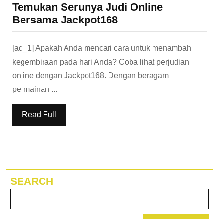
Temukan Serunya Judi Online
Temukan
Bersama Jackpot168
Serunya
Judi
[ad_1] Apakah Anda mencari cara untuk menambah
Online
kegembiraan pada hari Anda? Coba lihat perjudian
Bersama
online dengan Jackpot168. Dengan beragam
Jackpot168
permainan ...
Read Full
SEARCH