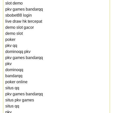
slot demo
pkv games bandarqq
sbobet88 login
live draw hk tercepat
demo slot gacor
demo slot
poker
pkv qq
dominoqq pkv
pkv games bandarqq
pkv
dominoqq
bandarqq
poker online
situs qq
pkv games bandarqq
situs pkv games
situs qq
pkv