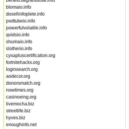
beneficialgrandiose.info
blomaio.info
dosellinfoplete.info
podtubeio.info
powerfulvolatile.info
qvidsio.info
shumaio.info
slotherio.info
cysapluscertification.org
fortnitehacks.org
loginsearch.org
aodecor.org
donorsmatch.org
nowtimes.org
casinoeing.org
livemocha.biz
streetlife.biz
hyves.biz
enoughinfo.net