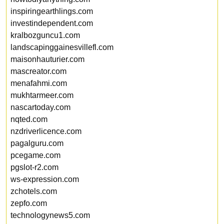
inspiringearthlings.com
investindependent.com
kralbozguncu1.com
landscapinggainesvillefl.com
maisonhauturier.com
mascreator.com
menafahmi.com
mukhtarmeer.com
nascartoday.com
nqted.com
nzdriverlicence.com
pagalguru.com
pcegame.com
pgslot-r2.com
ws-expression.com
zchotels.com
zepfo.com
technologynews5.com