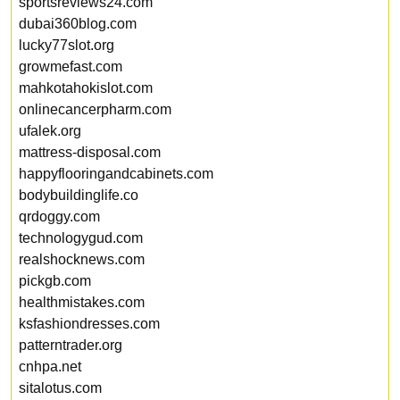
sportsreviews24.com
dubai360blog.com
lucky77slot.org
growmefast.com
mahkotahokislot.com
onlinecancerpharm.com
ufalek.org
mattress-disposal.com
happyflooringandcabinets.com
bodybuildinglife.co
qrdoggy.com
technologygud.com
realshocknews.com
pickgb.com
healthmistakes.com
ksfashiondresses.com
patterntrader.org
cnhpa.net
sitalotus.com