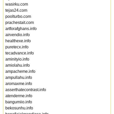
wasirku.com
tejas24.com
poolturbo.com
prachestait.com
artforafghans.info
airvendio.info
healthexe.info
puretecx.info
tecadvance.info
aminityio.info
amiolahu.info
ampacheme.info
ampullahu.info
aromaxme.info
asserthatecontrast.info
atenderme.info
bangumiio.info
bekosunhu.info