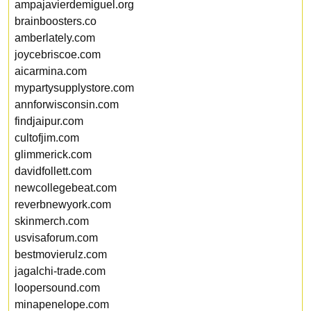
ampajavierdemiguel.org
brainboosters.co
amberlately.com
joycebriscoe.com
aicarmina.com
mypartysupplystore.com
annforwisconsin.com
findjaipur.com
cultofjim.com
glimmerick.com
davidfollett.com
newcollegebeat.com
reverbnewyork.com
skinmerch.com
usvisaforum.com
bestmovierulz.com
jagalchi-trade.com
loopersound.com
minapenelope.com