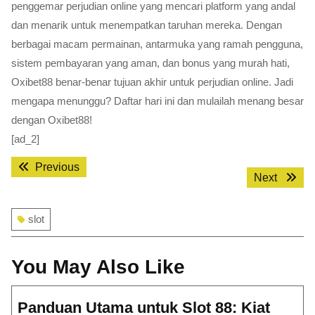
penggemar perjudian online yang mencari platform yang andal
dan menarik untuk menempatkan taruhan mereka. Dengan
berbagai macam permainan, antarmuka yang ramah pengguna,
sistem pembayaran yang aman, dan bonus yang murah hati,
Oxibet88 benar-benar tujuan akhir untuk perjudian online. Jadi
mengapa menunggu? Daftar hari ini dan mulailah menang besar
dengan Oxibet88!
[ad_2]
Post
Previous
Previous
Next
Next
post:
navigation
post:
slot
You May Also Like
Panduan Utama untuk Slot 88: Kiat