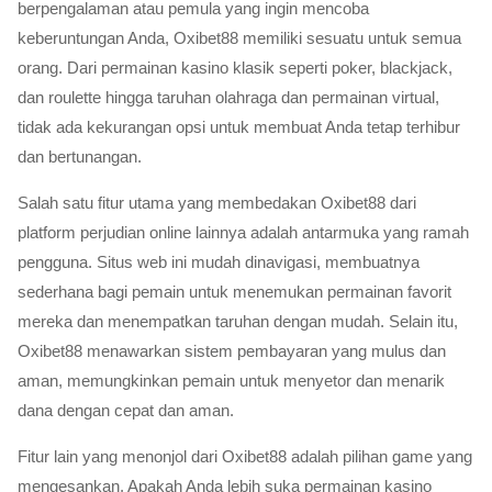
berpengalaman atau pemula yang ingin mencoba
keberuntungan Anda, Oxibet88 memiliki sesuatu untuk semua
orang. Dari permainan kasino klasik seperti poker, blackjack,
dan roulette hingga taruhan olahraga dan permainan virtual,
tidak ada kekurangan opsi untuk membuat Anda tetap terhibur
dan bertunangan.
Salah satu fitur utama yang membedakan Oxibet88 dari
platform perjudian online lainnya adalah antarmuka yang ramah
pengguna. Situs web ini mudah dinavigasi, membuatnya
sederhana bagi pemain untuk menemukan permainan favorit
mereka dan menempatkan taruhan dengan mudah. Selain itu,
Oxibet88 menawarkan sistem pembayaran yang mulus dan
aman, memungkinkan pemain untuk menyetor dan menarik
dana dengan cepat dan aman.
Fitur lain yang menonjol dari Oxibet88 adalah pilihan game yang
mengesankan. Apakah Anda lebih suka permainan kasino