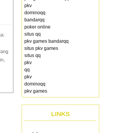
pkv
dominoqq
ikan
bandarqq
poker online
situs qq
ga:
a:
pkv games bandarqq
situs pkv games
 yang
situs qq
in,
u
pkv
qq
win
pkv
dominoqq
pkv games
LINKS