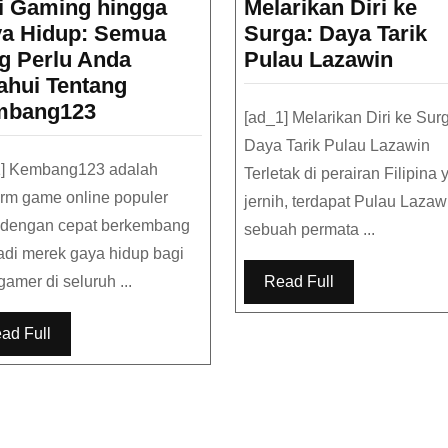
i Gaming hingga
Melarikan Diri ke
a Hidup: Semua
Surga: Daya Tarik
Melar
g Perlu Anda
Pulau Lazawin
Diri
ahui Tentang
Dari
ke
mbang123
[ad_1] Melarikan Diri ke Sur
Gaming
Surg
Daya Tarik Pulau Lazawin
hingga
Daya
1] Kembang123 adalah
Terletak di perairan Filipina
Gaya
Tarik
orm game online populer
jernih, terdapat Pulau Lazaw
Hidup:
Pula
 dengan cepat berkembang
sebuah permata ...
Semua
Laza
di merek gaya hidup bagi
yang
gamer di seluruh ...
Read Full
Perlu
Anda
ad Full
Ketahui
Tentang
Kembang123