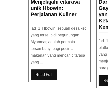
Menjelajahi citarasa
Dar
unik Hbowin:
Gay
Menjelajahi
Perjalanan Kuliner
yan
citarasa
Ket
unik
Ke
[ad_1] Hbowin, sebuah desa kecil
Hbowin:
yang terselip di pegunungan
Perjalanan
[ad_
Myanmar, adalah permata
Kuliner
platf
tersembunyi bagi pecinta
yang
makanan yang mencari citarasa
menja
yang ...
para 
Read Full
Re