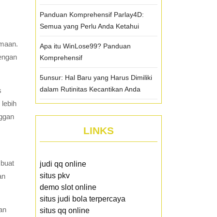
Panduan Komprehensif Parlay4D:
Semua yang Perlu Anda Ketahui
amaan.
Apa itu WinLose99? Panduan
dengan
Komprehensif
5unsur: Hal Baru yang Harus Dimiliki
dalam Rutinitas Kecantikan Anda
s
lebih
nggan
LINKS
mbuat
judi qq online
situs pkv
an
demo slot online
situs judi bola terpercaya
an
situs qq online