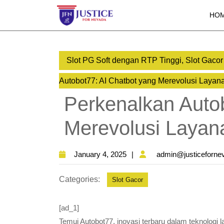
Skip
HO
to
content
Slot PG Soft dengan RTP Tinggi, Slot Gacor
Autobot77: AI Chatbot yang Merevolusi Laya
Perkenalkan Auto
Merevolusi Layan
January
January 4, 2025
admin@justiceforne
4,
2025
Categories:
Slot Gacor
[ad_1]
Temui Autobot77, inovasi terbaru dalam teknologi 