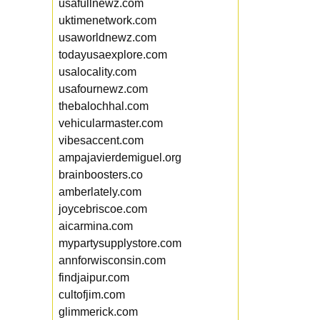
usafullnewz.com
uktimenetwork.com
usaworldnewz.com
todayusaexplore.com
usalocality.com
usafournewz.com
thebalochhal.com
vehicularmaster.com
vibesaccent.com
ampajavierdemiguel.org
brainboosters.co
amberlately.com
joycebriscoe.com
aicarmina.com
mypartysupplystore.com
annforwisconsin.com
findjaipur.com
cultofjim.com
glimmerick.com