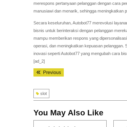
merespons pertanyaan pelanggan dengan cara perc
manusiawi dan menarik, sehingga meningkatkan 
Secara keseluruhan, Autobot77 merevolusi layana
bisnis untuk berinteraksi dengan pelanggan mer
mampu memberikan respons yang dipersonalisasi
operasi, dan meningkatkan kepuasan pelanggan. Se
inovasi seperti Autobot77 yang mengubah cara bis
[ad_2]
Post
Previous
Previous
post:
navigation
slot
You May Also Like