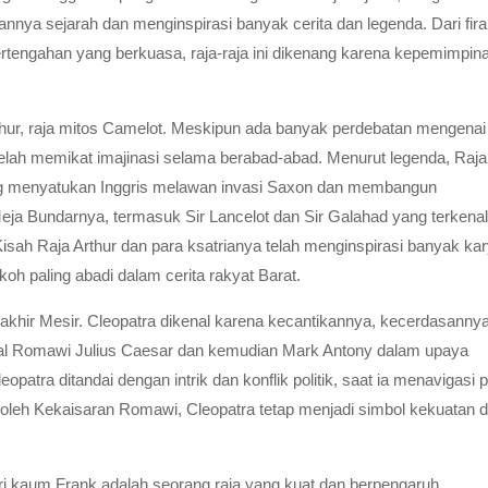
nya sejarah dan menginspirasi banyak cerita dan legenda. Dari fir
tengahan yang berkuasa, raja-raja ini dikenang karena kepemimpin
Arthur, raja mitos Camelot. Meskipun ada banyak perdebatan mengenai
elah memikat imajinasi selama berabad-abad. Menurut legenda, Raja
ng menyatukan Inggris melawan invasi Saxon dan membangun
eja Bundarnya, termasuk Sir Lancelot dan Sir Galahad yang terkenal
isah Raja Arthur dan para ksatrianya telah menginspirasi banyak ka
koh paling abadi dalam cerita rakyat Barat.
terakhir Mesir. Cleopatra dikenal karena kecantikannya, kecerdasanny
eral Romawi Julius Caesar dan kemudian Mark Antony dalam upaya
ra ditandai dengan intrik dan konflik politik, saat ia menavigasi p
 oleh Kekaisaran Romawi, Cleopatra tetap menjadi simbol kekuatan 
i kaum Frank adalah seorang raja yang kuat dan berpengaruh.