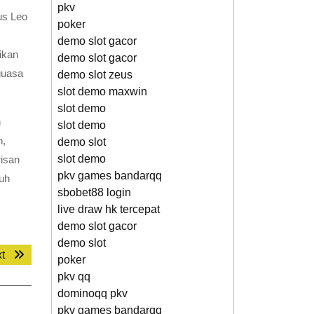
pkv
us Leo
poker
demo slot gacor
ikan
demo slot gacor
guasa
demo slot zeus
slot demo maxwin
slot demo
n
slot demo
n,
demo slot
slot demo
risan
pkv games bandarqq
uh
sbobet88 login
live draw hk tercepat
demo slot gacor
demo slot
Next
t
poker
post:
pkv qq
dominoqq pkv
pkv games bandarqq