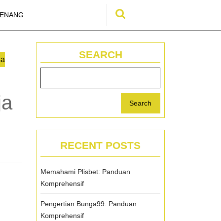
MENANG
Search
for:
SEARCH
sa
ja
Search
RECENT POSTS
Memahami Plisbet: Panduan
Komprehensif
Pengertian Bunga99: Panduan
Komprehensif