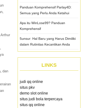
aun
Panduan Komprehensif Parlay4D:
an,
Semua yang Perlu Anda Ketahui
Apa itu WinLose99? Panduan
Komprehensif
 Arthur
5unsur: Hal Baru yang Harus Dimiliki
dalam Rutinitas Kecantikan Anda
,
rya
LINKS
a, dan
judi qq online
erairan
situs pkv
dan
demo slot online
situs judi bola terpercaya
situs qq online