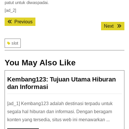
patut untuk diwaspadai.
[ad_2]
Post
Previous
Previous
Next
Next
post:
navigation
post:
slot
You May Also Like
Kembang123: Tujuan Utama Hiburan
Kembang123:
dan Informasi
Tujuan
Utama
[ad_1] Kembang123 adalah destinasi terpadu untuk
Hiburan
segala hal hiburan dan informasi. Dengan beragam
dan
konten yang tersedia, situs web ini menawarkan ...
Informasi