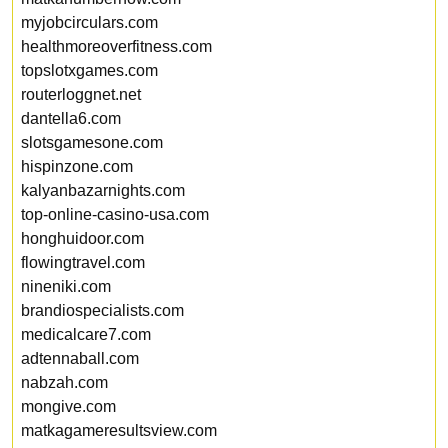
myjobcirculars.com
healthmoreoverfitness.com
topslotxgames.com
routerloggnet.net
dantella6.com
slotsgamesone.com
hispinzone.com
kalyanbazarnights.com
top-online-casino-usa.com
honghuidoor.com
flowingtravel.com
nineniki.com
brandiospecialists.com
medicalcare7.com
adtennaball.com
nabzah.com
mongive.com
matkagameresultsview.com