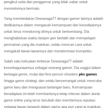
pengikut setia dari penggemar yang tidak sabar untuk
menontonnya bermain.
Yang membedakan Dewanaga77 dengan gamer lainnya adalah
dedikasinya dalam mengasah kemampuan dan kesediaannya
untuk terus mendorong dirinya untuk berkembang. Dia
menghabiskan waktu berjam-jam berlatih dan mempelajari
permainan yang dia mainkan, selalu mencari cara untuk
mengakali lawan-lawannya dan mendominasi kompetisi.
Salah satu kekuatan terbesar Dewanaga77 adalah
keserbagunaannya sebagai seorang gamer. Dia unggul dalam
berbagai genre, mulai dari first-person shooters
pkv games
hingga game strategi, dan selalu bersemangat untuk mencoba
game baru dan menguasai tantangan baru. Kemampuan
beradaptasi ini telah membantunya tetap relevan dalam dunia
game online yang terus berubah dan memberinya reputasi
sebagai lawan tangguh dalam game apa pun yang ia mainkan.