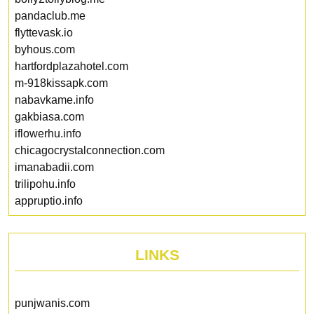
pandaclub.me
flyttevask.io
byhous.com
hartfordplazahotel.com
m-918kissapk.com
nabavkame.info
gakbiasa.com
iflowerhu.info
chicagocrystalconnection.com
imanabadii.com
trilipohu.info
appruptio.info
LINKS
punjwanis.com