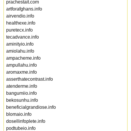
prachestait.com
artforafghans.info
airvendio.info
healthexe.info
puretecx.info
tecadvance.info
aminityio.info
amiolahu.info
ampacheme.info
ampullahu.info
aromaxme.info
asserthatecontrast.info
atenderme.info
bangumiio.info
bekosunhu.info
beneficialgrandiose.info
blomaio.info
dosellinfoplete.info
podtubeio.info