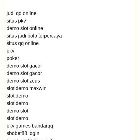
judi qq online
situs pkv
demo slot online
situs judi bola terpercaya
situs qq online
pkv
poker
demo slot gacor
demo slot gacor
demo slot zeus
slot demo maxwin
slot demo
slot demo
demo slot
slot demo
pkv games bandarqq
sbobet88 login