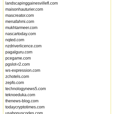
landscapinggainesvillefl.com
maisonhauturier.com
mascreator.com
menafahmi.com
mukhtarmeer.com
nascartoday.com
nqted.com
nzdriverlicence.com
pagalguru.com
pcegame.com
pgslot-r2.com
ws-expression.com
zchotels.com
zepfo.com
technologynews5.com
teknoeduka.com
thenews-blog.com
todaycryptotimes.com
usabonuscodes.com