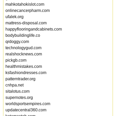
mahkotahokislot.com
onlinecancerpharm.com
ufalek.org
mattress-disposal.com
happyflooringandcabinets.com
bodybuildinglife.co
qrdoggy.com
technologygud.com
realshocknews.com
pickgb.com
healthmistakes.com
ksfashiondresses.com
patterntrader.org
cnhpa.net
sitalotus.com
supernotes.org
worldsportsempires.com
updatecentral360.com