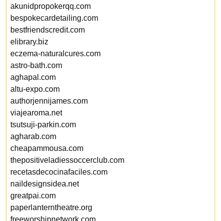
akunidpropokerqq.com
bespokecardetailing.com
bestfriendscredit.com
elibrary.biz
eczema-naturalcures.com
astro-bath.com
aghapal.com
altu-expo.com
authorjennijames.com
viajearoma.net
tsutsuji-parkin.com
agharab.com
cheapammousa.com
thepositiveladiessoccerclub.com
recetasdecocinafaciles.com
naildesignsidea.net
greatpai.com
paperlanterntheatre.org
freeworshipnetwork.com