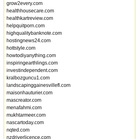
grow2every.com
healthhousecare.com
healthkartreview.com
helpquitporn.com
highqualitybanknote.com
hostingnews24.com
hottstyle.com
howtodiyanything.com
inspiringearthlings.com
investindependent.com
kralbozguncu1.com
landscapinggainesvillefl.com
maisonhauturier.com
mascreator.com
menafahmi.com
mukhtarmeer.com
nascartoday.com
nqted.com
nzdriverlicence.com