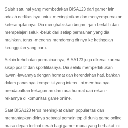
Salah satu hal yang membedakan BISA123 dari gamer lain
adalah dedikasinya untuk meningkatkan dan menyempurnakan
keterampilannya. Dia menghabiskan berjam -jam berlatih dan
mempelajari seluk -beluk dari setiap permainan yang dia
mainkan, terus -menerus mendorong dirinya ke ketinggian
keunggulan yang baru.
Selain kehebatan permainannya, BISA123 juga dikenal karena
sikap positif dan sportifitasnya. Dia selalu memperlakukan
lawan -lawannya dengan hormat dan kerendahan hati, bahkan
dalam panasnya kompetisi yang intens. Ini membuatnya
mendapatkan kekaguman dan rasa hormat dari rekan -
rekannya di komunitas game online.
Saat BISA123 terus meningkat dalam popularitas dan
memantapkan dirinya sebagai pemain top di dunia game online,
masa depan terlihat cerah bagi gamer muda yang berbakat ini.