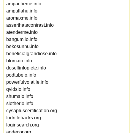
ampacheme.info
ampullahu.info
aromaxme.info
asserthatecontrast.info
atenderme.info
bangumiio.info
bekosunhu.info
beneficialgrandiose.info
blomaio.info
dosellinfoplete.info
podtubeio.info
powerfulvolatile.info
qvidsio.info
shumaio.info
slotherio.info
cysapluscertification.org
fortnitehacks.org
loginsearch.org
aodecor.org