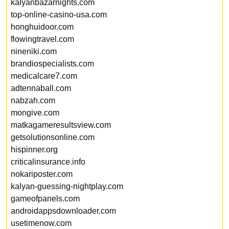
kalyanbazarnights.com
top-online-casino-usa.com
honghuidoor.com
flowingtravel.com
nineniki.com
brandiospecialists.com
medicalcare7.com
adtennaball.com
nabzah.com
mongive.com
matkagameresultsview.com
getsolutionsonline.com
hispinner.org
criticalinsurance.info
nokariposter.com
kalyan-guessing-nightplay.com
gameofpanels.com
androidappsdownloader.com
usetimenow.com