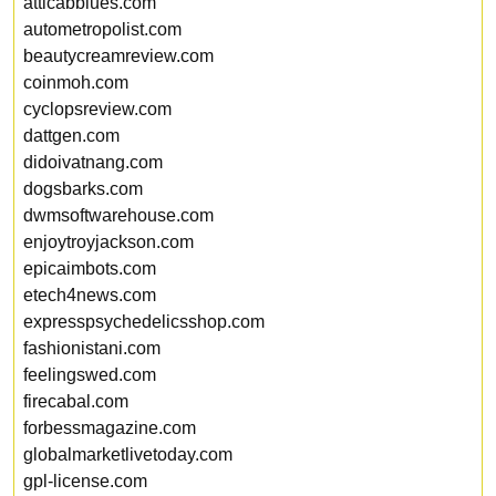
atticabblues.com
autometropolist.com
beautycreamreview.com
coinmoh.com
cyclopsreview.com
dattgen.com
didoivatnang.com
dogsbarks.com
dwmsoftwarehouse.com
enjoytroyjackson.com
epicaimbots.com
etech4news.com
expresspsychedelicsshop.com
fashionistani.com
feelingswed.com
firecabal.com
forbessmagazine.com
globalmarketlivetoday.com
gpl-license.com