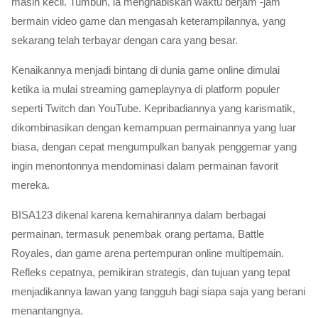
masih kecil. Tumbuh, ia menghabiskan waktu berjam -jam
bermain video game dan mengasah keterampilannya, yang
sekarang telah terbayar dengan cara yang besar.
Kenaikannya menjadi bintang di dunia game online dimulai
ketika ia mulai streaming gameplaynya di platform populer
seperti Twitch dan YouTube. Kepribadiannya yang karismatik,
dikombinasikan dengan kemampuan permainannya yang luar
biasa, dengan cepat mengumpulkan banyak penggemar yang
ingin menontonnya mendominasi dalam permainan favorit
mereka.
BISA123 dikenal karena kemahirannya dalam berbagai
permainan, termasuk penembak orang pertama, Battle
Royales, dan game arena pertempuran online multipemain.
Refleks cepatnya, pemikiran strategis, dan tujuan yang tepat
menjadikannya lawan yang tangguh bagi siapa saja yang berani
menantangnya.