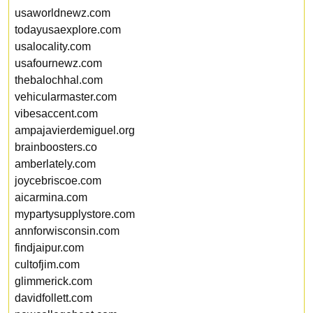
usaworldnewz.com
todayusaexplore.com
usalocality.com
usafournewz.com
thebalochhal.com
vehicularmaster.com
vibesaccent.com
ampajavierdemiguel.org
brainboosters.co
amberlately.com
joycebriscoe.com
aicarmina.com
mypartysupplystore.com
annforwisconsin.com
findjaipur.com
cultofjim.com
glimmerick.com
davidfollett.com