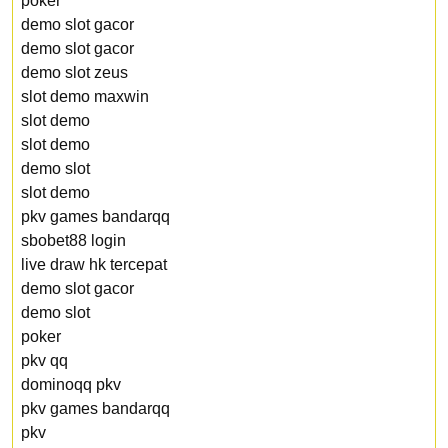
poker
demo slot gacor
demo slot gacor
demo slot zeus
slot demo maxwin
slot demo
slot demo
demo slot
slot demo
pkv games bandarqq
sbobet88 login
live draw hk tercepat
demo slot gacor
demo slot
poker
pkv qq
dominoqq pkv
pkv games bandarqq
pkv