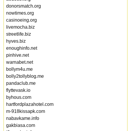
donorsmatch.org
nowtimes.org
casinoeing.org
livemocha.biz
streetlife.biz
hyves.biz
enoughinfo.net
pinhive.net
warnabet.net
bollym4u.me
bolly2tollyblog.me
pandaclub.me
flyttevask.io
byhous.com
hartfordplazahotel.com
m-918kissapk.com
nabavkame.info
gakbiasa.com