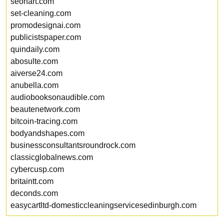
seohart.com
set-cleaning.com
promodesignai.com
publicistspaper.com
quindaily.com
abosulte.com
aiverse24.com
anubella.com
audiobooksonaudible.com
beautenetwork.com
bitcoin-tracing.com
bodyandshapes.com
businessconsultantsroundrock.com
classicglobalnews.com
cybercusp.com
britaintt.com
deconds.com
easycartltd-domesticcleaningservicesedinburgh.com