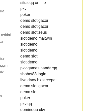
situs qq online
pkv
ika
poker
demo slot gacor
demo slot gacor
demo slot zeus
terkini
slot demo maxwin
tan
slot demo
slot demo
demo slot
tur-
slot demo
ggih,
pkv games bandarqq
aik
sbobet88 login
live draw hk tercepat
demo slot gacor
demo slot
an
poker
pkv qq
dominoqq pkv