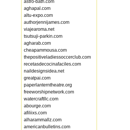
astro-bath.com
aghapal.com
altu-expo.com
authorjennijames.com
viajearoma.net
tsutsuji-parkin.com
agharab.com
cheapammousa.com
thepositiveladiessoccerclub.com
recetasdecocinafaciles.com
naildesignsidea.net
greatpai.com
paperlanterntheatre.org
freeworshipnetwork.com
watercraftllc.com
abourge.com
afiliixs.com
alharammallz.com
americanbulletins.com