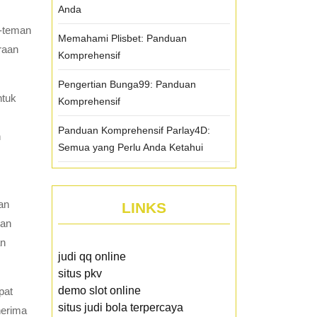
Anda
n-teman
Memahami Plisbet: Panduan
raan
Komprehensif
Pengertian Bunga99: Panduan
ntuk
Komprehensif
Panduan Komprehensif Parlay4D:
n
Semua yang Perlu Anda Ketahui
an
LINKS
lan
an
judi qq online
situs pkv
demo slot online
pat
situs judi bola terpercaya
nerima