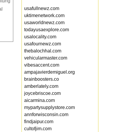
hitung
ral
usafullnewz.com
al
uktimenetwork.com
an
usaworldnewz.com
todayusaexplore.com
usalocality.com
usafournewz.com
thebalochhal.com
vehicularmaster.com
vibesaccent.com
ampajavierdemiguel.org
brainboosters.co
amberlately.com
joycebriscoe.com
aicarmina.com
mypartysupplystore.com
annforwisconsin.com
findjaipur.com
cultofjim.com