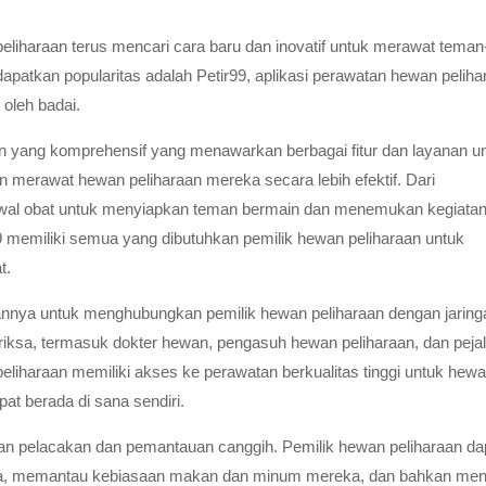
 peliharaan terus mencari cara baru dan inovatif untuk merawat tema
apatkan popularitas adalah Petir99, aplikasi perawatan hewan peliha
 oleh badai.
an yang komprehensif yang menawarkan berbagai fitur dan layanan u
 merawat hewan peliharaan mereka secara lebih efektif. Dari
dwal obat untuk menyiapkan teman bermain dan menemukan kegiata
9 memiliki semua yang dibutuhkan pemilik hewan peliharaan untuk
t.
nnya untuk menghubungkan pemilik hewan peliharaan dengan jaring
riksa, termasuk dokter hewan, pengasuh hewan peliharaan, dan peja
eliharaan memiliki akses ke perawatan berkualitas tinggi untuk hew
at berada di sana sendiri.
an pelacakan dan pemantauan canggih. Pemilik hewan peliharaan da
reka, memantau kebiasaan makan dan minum mereka, dan bahkan me