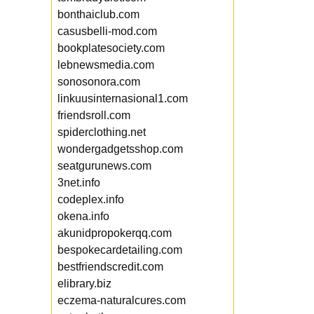
bonthaiclub.com
casusbelli-mod.com
bookplatesociety.com
lebnewsmedia.com
sonosonora.com
linkuusinternasional1.com
friendsroll.com
spiderclothing.net
wondergadgetsshop.com
seatgurunews.com
3net.info
codeplex.info
okena.info
akunidpropokerqq.com
bespokecardetailing.com
bestfriendscredit.com
elibrary.biz
eczema-naturalcures.com