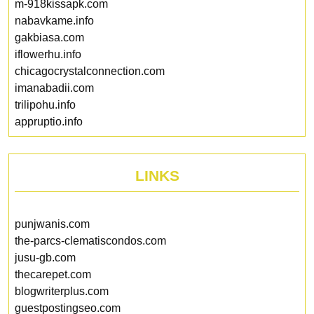
m-918kissapk.com
nabavkame.info
gakbiasa.com
iflowerhu.info
chicagocrystalconnection.com
imanabadii.com
trilipohu.info
appruptio.info
LINKS
punjwanis.com
the-parcs-clematiscondos.com
jusu-gb.com
thecarepet.com
blogwriterplus.com
guestpostingseo.com