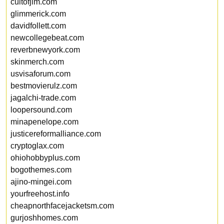
cultofjim.com
glimmerick.com
davidfollett.com
newcollegebeat.com
reverbnewyork.com
skinmerch.com
usvisaforum.com
bestmovierulz.com
jagalchi-trade.com
loopersound.com
minapenelope.com
justicereformalliance.com
cryptoglax.com
ohiohobbyplus.com
bogothemes.com
ajino-mingei.com
yourfreehost.info
cheapnorthfacejacketsm.com
gurjoshhomes.com