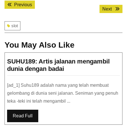
Post
Previous
Previous
Next
Next
post:
navigation
post:
slot
You May Also Like
SUHU189: Artis jalanan mengambil
SUHU189:
dunia dengan badai
Artis
jalanan
[ad_1] Suhu189 adalah nama yang telah membuat
mengambil
gelombang di dunia seni jalanan. Seniman yang penuh
dunia
teka -teki ini telah mengambil ...
dengan
badai
Read Full