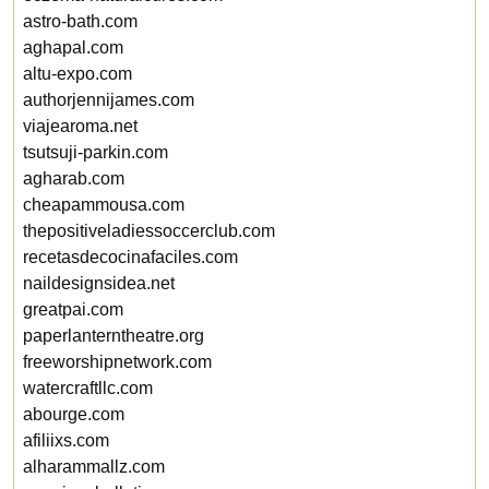
astro-bath.com
aghapal.com
altu-expo.com
authorjennijames.com
viajearoma.net
tsutsuji-parkin.com
agharab.com
cheapammousa.com
thepositiveladiessoccerclub.com
recetasdecocinafaciles.com
naildesignsidea.net
greatpai.com
paperlanterntheatre.org
freeworshipnetwork.com
watercraftllc.com
abourge.com
afiliixs.com
alharammallz.com