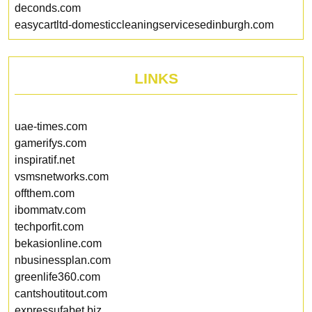
deconds.com
easycartltd-domesticcleaningservicesedinburgh.com
LINKS
uae-times.com
gamerifys.com
inspiratif.net
vsmsnetworks.com
offthem.com
ibommatv.com
techporfit.com
bekasionline.com
nbusinessplan.com
greenlife360.com
cantshoutitout.com
expressufabet.biz