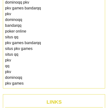
dominoqq pkv
pkv games bandarqq
pkv
dominoqq
bandarqq
poker online
situs qq
pkv games bandarqq
situs pkv games
situs qq
pkv
qq
pkv
dominoqq
pkv games
LINKS