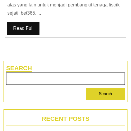
satu
atas yang lain untuk menjadi pembangkit tenaga listrik
situs
sejati: bet365. ...
taruhan
online
Read Full
menjadi
pembang
tenaga
listrik
global
SEARCH
Search
RECENT POSTS