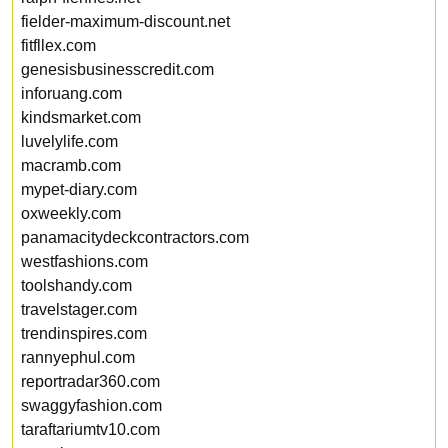
fielder-maximum-discount.net
fitfllex.com
genesisbusinesscredit.com
inforuang.com
kindsmarket.com
luvelylife.com
macramb.com
mypet-diary.com
oxweekly.com
panamacitydeckcontractors.com
westfashions.com
toolshandy.com
travelstager.com
trendinspires.com
rannyephul.com
reportradar360.com
swaggyfashion.com
taraftariumtv10.com