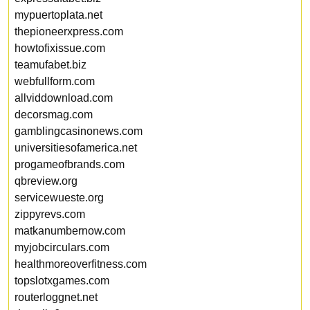
mypuertoplata.net
thepioneerxpress.com
howtofixissue.com
teamufabet.biz
webfullform.com
allviddownload.com
decorsmag.com
gamblingcasinonews.com
universitiesofamerica.net
progameofbrands.com
qbreview.org
servicewueste.org
zippyrevs.com
matkanumbernow.com
myjobcirculars.com
healthmoreoverfitness.com
topslotxgames.com
routerloggnet.net