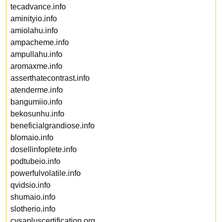
tecadvance.info
aminityio.info
amiolahu.info
ampacheme.info
ampullahu.info
aromaxme.info
asserthatecontrast.info
atenderme.info
bangumiio.info
bekosunhu.info
beneficialgrandiose.info
blomaio.info
dosellinfoplete.info
podtubeio.info
powerfulvolatile.info
qvidsio.info
shumaio.info
slotherio.info
cysapluscertification.org