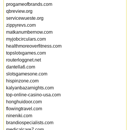
progameofbrands.com
qbreview.org
servicewueste.org
zippyrevs.com
matkanumbernow.com
myjobcirculars.com
healthmoreoverfitness.com
topslotxgames.com
routerloggnet.net
dantella6.com
slotsgamesone.com
hispinzone.com
kalyanbazarnights.com
top-online-casino-usa.com
honghuidoor.com
flowingtravel.com
nineniki.com
brandiospecialists.com
medicalcare7.com