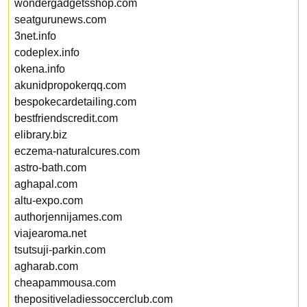
wondergadgetsshop.com
seatgurunews.com
3net.info
codeplex.info
okena.info
akunidpropokerqq.com
bespokecardetailing.com
bestfriendscredit.com
elibrary.biz
eczema-naturalcures.com
astro-bath.com
aghapal.com
altu-expo.com
authorjennijames.com
viajearoma.net
tsutsuji-parkin.com
agharab.com
cheapammousa.com
thepositiveladiessoccerclub.com