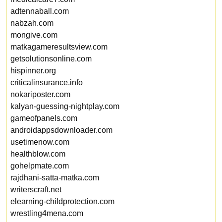
adtennaball.com
nabzah.com
mongive.com
matkagameresultsview.com
getsolutionsonline.com
hispinner.org
criticalinsurance.info
nokariposter.com
kalyan-guessing-nightplay.com
gameofpanels.com
androidappsdownloader.com
usetimenow.com
healthblow.com
gohelpmate.com
rajdhani-satta-matka.com
writerscraft.net
elearning-childprotection.com
wrestling4mena.com