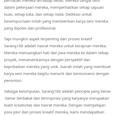
perhatian mereka terhadap detail. Mereka sangat teliti
dalam pekerjaan mereka, memperhatikan setiap sapuan
kuas, setiap kata, dan setiap nada. Dedikasi untuk
kesempurnaan inilah yang memberikan karya seni mereka
yang dipoles dan profesional.
Tapi mungkin aspek terpenting dari proses kreatif
Sarang188 adalah hasrat mereka untuk kerajinan mereka.
Mereka menuangkan hati dan jiwa mereka ke dalam setiap
proyek, menanamkannya dengan perspektif dan
kepribadian mereka yang unik. Gairah inilah yang membuat
karya seni mereka begitu menarik dan beresonansi dengan
penonton.
Sebagai kesimpulan, Sarang188 adalah pencipta yang benar
-benar berbakat dan terinspirasi yang karyanya merupakan
bukti kreativitas dan hasrat mereka. Dengan mempelajari
pola pikir dan proses kreatif mereka, kami mendapatkan