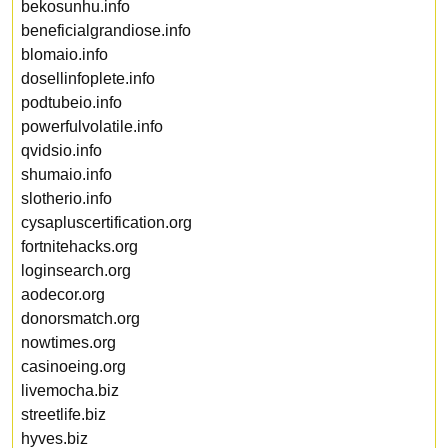
bekosunhu.info
beneficialgrandiose.info
blomaio.info
dosellinfoplete.info
podtubeio.info
powerfulvolatile.info
qvidsio.info
shumaio.info
slotherio.info
cysapluscertification.org
fortnitehacks.org
loginsearch.org
aodecor.org
donorsmatch.org
nowtimes.org
casinoeing.org
livemocha.biz
streetlife.biz
hyves.biz