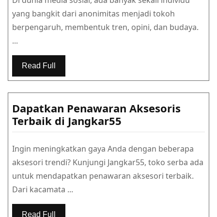
Di dunia media sosial, ada banyak sekali individu
Berpengaruh:
yang bangkit dari anonimitas menjadi tokoh
Kisah
berpengaruh, membentuk tren, opini, dan budaya.
Pasti123
...
Read Full
Dapatkan Penawaran Aksesoris
Dapatkan
Terbaik di Jangkar55
Penawaran
Aksesoris
Ingin meningkatkan gaya Anda dengan beberapa
Terbaik
aksesori trendi? Kunjungi Jangkar55, toko serba ada
di
untuk mendapatkan penawaran aksesori terbaik.
Jangkar55
Dari kacamata ...
Read Full