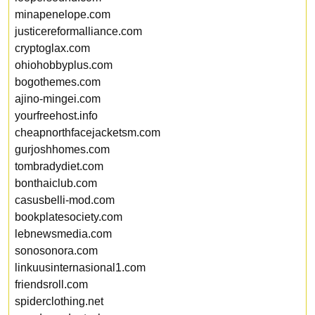
minapenelope.com
justicereformalliance.com
cryptoglax.com
ohiohobbyplus.com
bogothemes.com
ajino-mingei.com
yourfreehost.info
cheapnorthfacejacketsm.com
gurjoshhomes.com
tombradydiet.com
bonthaiclub.com
casusbelli-mod.com
bookplatesociety.com
lebnewsmedia.com
sonosonora.com
linkuusinternasional1.com
friendsroll.com
spiderclothing.net