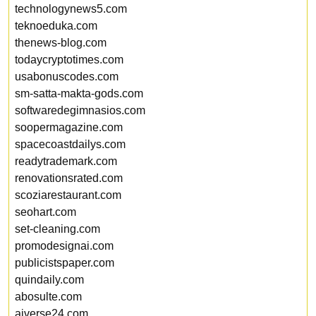
technologynews5.com
teknoeduka.com
thenews-blog.com
todaycryptotimes.com
usabonuscodes.com
sm-satta-makta-gods.com
softwaredegimnasios.com
soopermagazine.com
spacecoastdailys.com
readytrademark.com
renovationsrated.com
scoziarestaurant.com
seohart.com
set-cleaning.com
promodesignai.com
publicistspaper.com
quindaily.com
abosulte.com
aiverse24.com