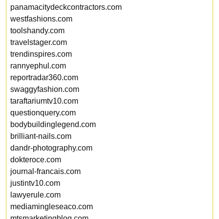
panamacitydeckcontractors.com
westfashions.com
toolshandy.com
travelstager.com
trendinspires.com
rannyephul.com
reportradar360.com
swaggyfashion.com
taraftariumtv10.com
questionquery.com
bodybuildinglegend.com
brilliant-nails.com
dandr-photography.com
dokteroce.com
journal-francais.com
justintv10.com
lawyerule.com
mediamingleseaco.com
mtsmarketingblog.com