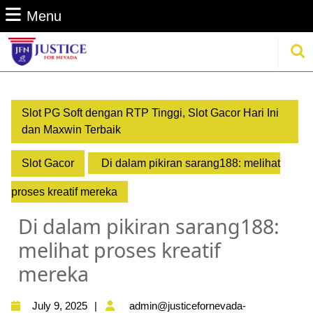
Skip
Menu
Menu
to
content
Se
for
Slot PG Soft dengan RTP Tinggi, Slot Gacor Hari Ini
dan Maxwin Terbaik
Slot Gacor
Di dalam pikiran sarang188: melihat
proses kreatif mereka
Di dalam pikiran sarang188:
melihat proses kreatif
mereka
July
July 9, 2025
admin@justicefornevada-