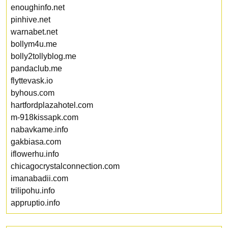
enoughinfo.net
pinhive.net
warnabet.net
bollym4u.me
bolly2tollyblog.me
pandaclub.me
flyttevask.io
byhous.com
hartfordplazahotel.com
m-918kissapk.com
nabavkame.info
gakbiasa.com
iflowerhu.info
chicagocrystalconnection.com
imanabadii.com
trilipohu.info
appruptio.info