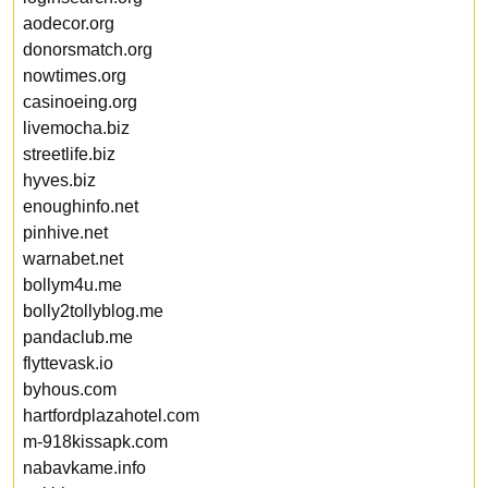
aodecor.org
donorsmatch.org
nowtimes.org
casinoeing.org
livemocha.biz
streetlife.biz
hyves.biz
enoughinfo.net
pinhive.net
warnabet.net
bollym4u.me
bolly2tollyblog.me
pandaclub.me
flyttevask.io
byhous.com
hartfordplazahotel.com
m-918kissapk.com
nabavkame.info