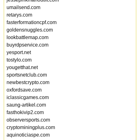
umailsend.com
retarys.com
fasterformationcpf.com
goldensnuggles.com
lookbattlemap.com
buyrdpservice.com
yesport.net
tostylo.com
yougetthat.net
sportsnetclub.com
newbestcrypto.com
oxfordsave.com
iclassicgames.com
saung-artikel.com
fasthokivip2.com
observersports.com
cryptominingplus.com
aquinoticiaspe.com