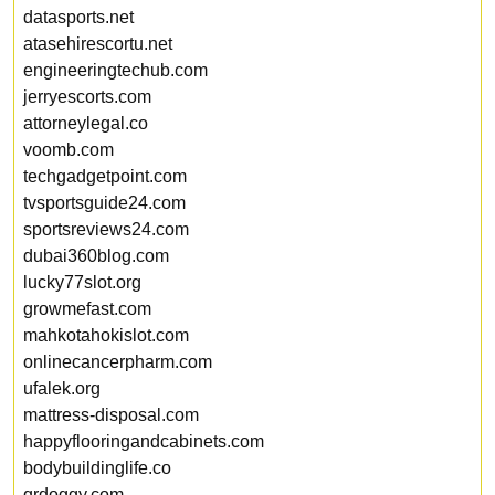
datasports.net
atasehirescortu.net
engineeringtechub.com
jerryescorts.com
attorneylegal.co
voomb.com
techgadgetpoint.com
tvsportsguide24.com
sportsreviews24.com
dubai360blog.com
lucky77slot.org
growmefast.com
mahkotahokislot.com
onlinecancerpharm.com
ufalek.org
mattress-disposal.com
happyflooringandcabinets.com
bodybuildinglife.co
qrdoggy.com