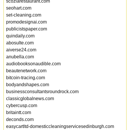
scoziarestaurant.com
seohart.com
set-cleaning.com
promodesignai.com
publicistspaper.com
quindaily.com
abosulte.com
aiverse24.com
anubella.com
audiobooksonaudible.com
beautenetwork.com
bitcoin-tracing.com
bodyandshapes.com
businessconsultantsroundrock.com
classicglobalnews.com
cybercusp.com
britaintt.com
deconds.com
easycartltd-domesticcleaningservicesedinburgh.com