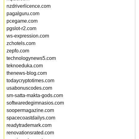
nzdriverlicence.com
pagalguru.com
pcegame.com
pgslot-r2.com
ws-expression.com
zchotels.com
zepfo.com
technologynews5.com
teknoeduka.com
thenews-blog.com
todaycryptotimes.com
usabonuscodes.com
sm-satta-makta-gods.com
softwaredegimnasios.com
soopermagazine.com
spacecoastdailys.com
readytrademark.com
renovationsrated.com