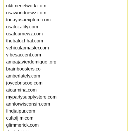
uktimenetwork.com
usaworldnewz.com
todayusaexplore.com
usalocality.com
usafournewz.com
thebalochhal.com
vehicularmaster.com
vibesaccent.com
ampajavierdemiguel.org
brainboosters.co
amberlately.com
joycebriscoe.com
aicarmina.com
mypartysupplystore.com
annforwisconsin.com
findjaipur.com
cultofjim.com
glimmerick.com