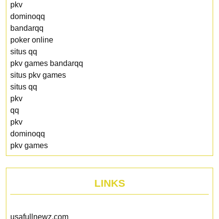
pkv
dominoqq
bandarqq
poker online
situs qq
pkv games bandarqq
situs pkv games
situs qq
pkv
qq
pkv
dominoqq
pkv games
LINKS
usafullnewz.com