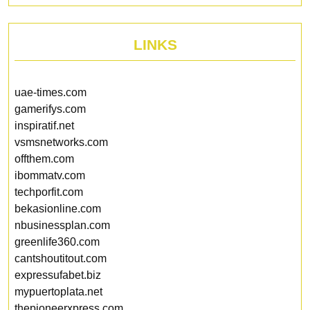
LINKS
uae-times.com
gamerifys.com
inspiratif.net
vsmsnetworks.com
offthem.com
ibommatv.com
techporfit.com
bekasionline.com
nbusinessplan.com
greenlife360.com
cantshoutitout.com
expressufabet.biz
mypuertoplata.net
thepioneerxpress.com