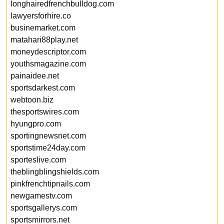
longhairedfrenchbulldog.com
lawyersforhire.co
businemarket.com
matahari88play.net
moneydescriptor.com
youthsmagazine.com
painaidee.net
sportsdarkest.com
webtoon.biz
thesportswires.com
hyungpro.com
sportingnewsnet.com
sportstime24day.com
sporteslive.com
theblingblingshields.com
pinkfrenchtipnails.com
newgamestv.com
sportsgallerys.com
sportsmirrors.net