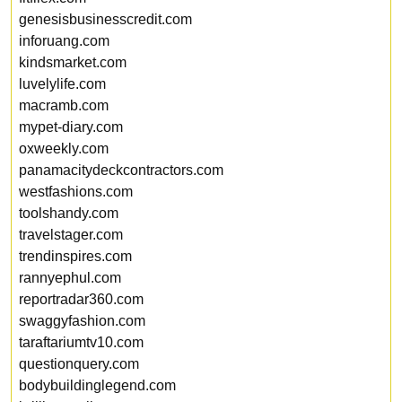
genesisbusinesscredit.com
inforuang.com
kindsmarket.com
luvelylife.com
macramb.com
mypet-diary.com
oxweekly.com
panamacitydeckcontractors.com
westfashions.com
toolshandy.com
travelstager.com
trendinspires.com
rannyephul.com
reportradar360.com
swaggyfashion.com
taraftariumtv10.com
questionquery.com
bodybuildinglegend.com