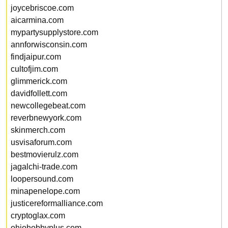
joycebriscoe.com
aicarmina.com
mypartysupplystore.com
annforwisconsin.com
findjaipur.com
cultofjim.com
glimmerick.com
davidfollett.com
newcollegebeat.com
reverbnewyork.com
skinmerch.com
usvisaforum.com
bestmovierulz.com
jagalchi-trade.com
loopersound.com
minapenelope.com
justicereformalliance.com
cryptoglax.com
ohiohobbyplus.com