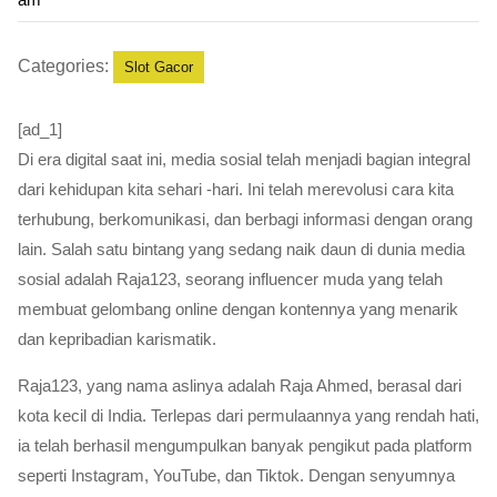
domain.com
Categories:
Slot Gacor
[ad_1]
Di era digital saat ini, media sosial telah menjadi bagian integral
dari kehidupan kita sehari -hari. Ini telah merevolusi cara kita
terhubung, berkomunikasi, dan berbagi informasi dengan orang
lain. Salah satu bintang yang sedang naik daun di dunia media
sosial adalah Raja123, seorang influencer muda yang telah
membuat gelombang online dengan kontennya yang menarik
dan kepribadian karismatik.
Raja123, yang nama aslinya adalah Raja Ahmed, berasal dari
kota kecil di India. Terlepas dari permulaannya yang rendah hati,
ia telah berhasil mengumpulkan banyak pengikut pada platform
seperti Instagram, YouTube, dan Tiktok. Dengan senyumnya