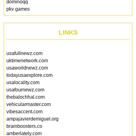
dominoqq
pkv games
LINKS
usafullnewz.com
uktimenetwork.com
usaworldnewz.com
todayusaexplore.com
usalocality.com
usafournewz.com
thebalochhal.com
vehicularmaster.com
vibesaccent.com
ampajavierdemiguel.org
brainboosters.co
amberlately.com