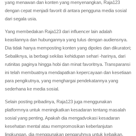
yang menawan dan konten yang menyenangkan, Raja123
dengan cepat menjadi favorit di antara pengguna media sosial
dari segala usia.
Yang membedakan Raja123 dari influencer lain adalah
keasliannya dan hubungannya yang tulus dengan audiensnya.
Dia tidak hanya memposting konten yang dipoles dan dikuratori;
Sebaliknya, ia berbagi sekilas kehidupan sehari -harinya, dari
rutinitas paginya hingga hobi dan minat favoritnya. Transparansi
ini telah membuatnya mendapatkan kepercayaan dan kesetiaan
para pengikutnya, yang menghargai pendekatannya yang
sederhana ke media sosial.
Selain posting pribadinya, Raja123 juga menggunakan
platformnya untuk meningkatkan kesadaran tentang masalah
sosial yang penting. Apakah dia mengadvokasi kesadaran
kesehatan mental atau mempromosikan keberlanjutan
lingkungan, dia menggunakan pengaruhnya untuk kebaikan,