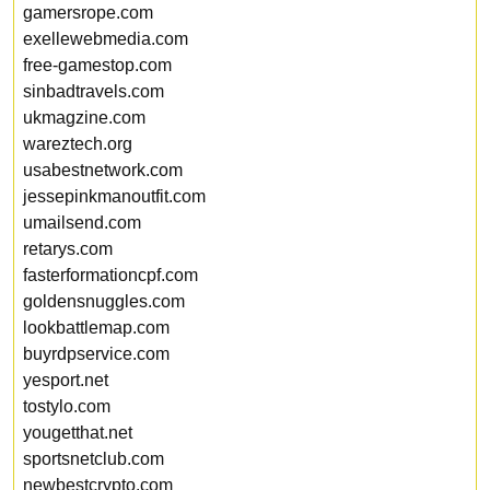
gamersrope.com
exellewebmedia.com
free-gamestop.com
sinbadtravels.com
ukmagzine.com
wareztech.org
usabestnetwork.com
jessepinkmanoutfit.com
umailsend.com
retarys.com
fasterformationcpf.com
goldensnuggles.com
lookbattlemap.com
buyrdpservice.com
yesport.net
tostylo.com
yougetthat.net
sportsnetclub.com
newbestcrypto.com