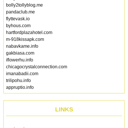
bolly2tollyblog.me
pandaclub.me
flyttevask.io
byhous.com
hartfordplazahotel.com
m-918kissapk.com
nabavkame.info
gakbiasa.com
iflowerhu.info
chicagocrystalconnection.com
imanabadii.com
trilipohu.info
appruptio.info
LINKS