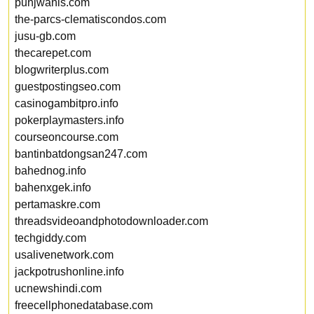
punjwanis.com
the-parcs-clematiscondos.com
jusu-gb.com
thecarepet.com
blogwriterplus.com
guestpostingseo.com
casinogambitpro.info
pokerplaymasters.info
courseoncourse.com
bantinbatdongsan247.com
bahednog.info
bahenxgek.info
pertamaskre.com
threadsvideoandphotodownloader.com
techgiddy.com
usalivenetwork.com
jackpotrushonline.info
ucnewshindi.com
freecellphonedatabase.com